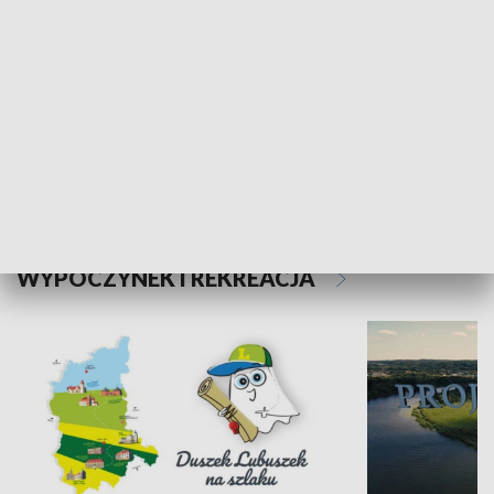
Kalejdoskop
Sołtys na med
WYPOCZYNEK I REKREACJA