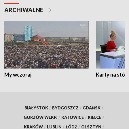
ARCHIWALNE
My wczoraj
Karty na stół:
BIAŁYSTOK
/
BYDGOSZCZ
/
GDAŃSK
/
GORZÓW WLKP.
/
KATOWICE
/
KIELCE
/
KRAKÓW
/
LUBLIN
/
ŁÓDŹ
/
OLSZTYN
/