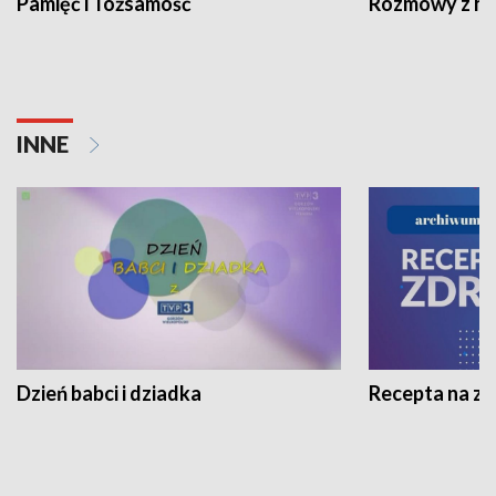
Pamięć i Tożsamość
Rozmowy z his
INNE
Dzień babci i dziadka
Recepta na z