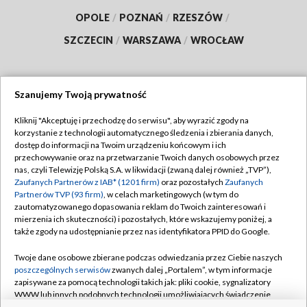
OPOLE
/
POZNAŃ
/
RZESZÓW
/
SZCZECIN
/
WARSZAWA
/
WROCŁAW
Szanujemy Twoją prywatność
Dołącz do nas:
Kliknij "Akceptuję i przechodzę do serwisu", aby wyrazić zgody na
korzystanie z technologii automatycznego śledzenia i zbierania danych,
TVP
dostęp do informacji na Twoim urządzeniu końcowym i ich
Abonament TVP
przechowywanie oraz na przetwarzanie Twoich danych osobowych przez
Regulamin TVP
nas, czyli Telewizję Polską S.A. w likwidacji (zwaną dalej również „TVP”),
Emisja w TVP
Polityka prywatności
Zaufanych Partnerów z IAB* (1201 firm)
oraz pozostałych
Zaufanych
Partnerów TVP (93 firm)
, w celach marketingowych (w tym do
Centrum informacji TVP
Moje zgody
zautomatyzowanego dopasowania reklam do Twoich zainteresowań i
mierzenia ich skuteczności) i pozostałych, które wskazujemy poniżej, a
Naziemna Telewizja Cyfrowa
Pomoc
także zgody na udostępnianie przez nas identyfikatora PPID do Google.
Sklep TVP
Biuro reklamy
Twoje dane osobowe zbierane podczas odwiedzania przez Ciebie naszych
Rada Programowa
Kontakt
poszczególnych serwisów
zwanych dalej „Portalem”, w tym informacje
zapisywane za pomocą technologii takich jak: pliki cookie, sygnalizatory
System NOS
WWW lub innych podobnych technologii umożliwiających świadczenie
dopasowanych i bezpiecznych usług, personalizację treści oraz reklam,