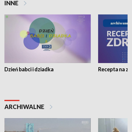
INNE
Dzień babci i dziadka
Recepta na z
ARCHIWALNE