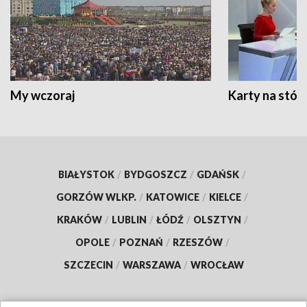
My wczoraj
Karty na stół:
BIAŁYSTOK
/
BYDGOSZCZ
/
GDAŃSK
/
GORZÓW WLKP.
/
KATOWICE
/
KIELCE
/
KRAKÓW
/
LUBLIN
/
ŁÓDŹ
/
OLSZTYN
/
OPOLE
/
POZNAŃ
/
RZESZÓW
/
SZCZECIN
/
WARSZAWA
/
WROCŁAW