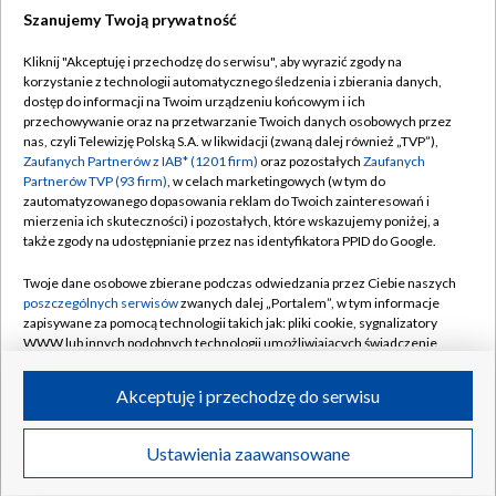
Szanujemy Twoją prywatność
Dołącz do nas:
Kliknij "Akceptuję i przechodzę do serwisu", aby wyrazić zgody na
korzystanie z technologii automatycznego śledzenia i zbierania danych,
TVP
dostęp do informacji na Twoim urządzeniu końcowym i ich
Abonament TVP
przechowywanie oraz na przetwarzanie Twoich danych osobowych przez
Regulamin TVP
nas, czyli Telewizję Polską S.A. w likwidacji (zwaną dalej również „TVP”),
Emisja w TVP
Polityka prywatności
Zaufanych Partnerów z IAB* (1201 firm)
oraz pozostałych
Zaufanych
Partnerów TVP (93 firm)
, w celach marketingowych (w tym do
Centrum informacji TVP
Moje zgody
zautomatyzowanego dopasowania reklam do Twoich zainteresowań i
mierzenia ich skuteczności) i pozostałych, które wskazujemy poniżej, a
Naziemna Telewizja Cyfrowa
Pomoc
także zgody na udostępnianie przez nas identyfikatora PPID do Google.
Sklep TVP
Biuro reklamy
Twoje dane osobowe zbierane podczas odwiedzania przez Ciebie naszych
Rada Programowa
Kontakt
poszczególnych serwisów
zwanych dalej „Portalem”, w tym informacje
zapisywane za pomocą technologii takich jak: pliki cookie, sygnalizatory
System NOS
WWW lub innych podobnych technologii umożliwiających świadczenie
dopasowanych i bezpiecznych usług, personalizację treści oraz reklam,
Informacje o nadawcy
Kanały
udostępnianie funkcji mediów społecznościowych oraz analizowanie
Akceptuję i przechodzę do serwisu
ruchu w Internecie.
Program dla prasy
©2026 Telewizja Polska S.A. w likwidacji
Biuro Reklamy
Twoje dane osobowe zbierane podczas odwiedzania przez Ciebie
Ustawienia zaawansowane
poszczególnych serwisów
na Portalu, takie jak adresy IP, identyfikatory
Ogłoszenie przetargowe
Twoich urządzeń końcowych i identyfikatory plików cookie, informacje o