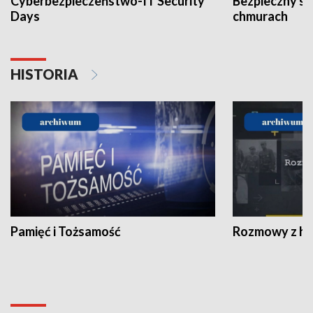
Cyberbezpieczeństwo-IT Security
Bezpieczny s
Days
chmurach
HISTORIA
Pamięć i Tożsamość
Rozmowy z his