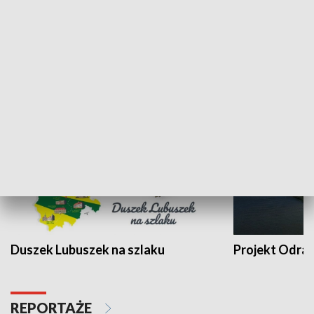
Kalejdoskop
Sołtys na med
WYPOCZYNEK I REKREACJA
Duszek Lubuszek na szlaku
Projekt Odra
REPORTAŻE