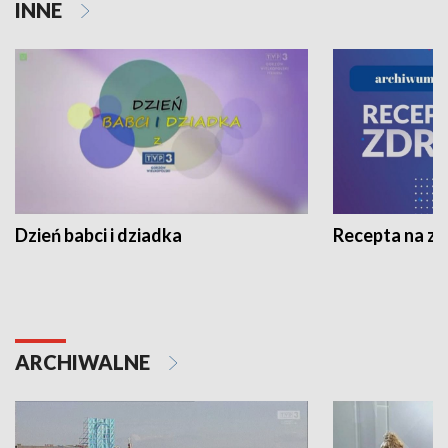
INNE
Dzień babci i dziadka
Recepta na z
ARCHIWALNE