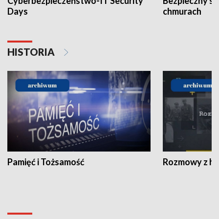
Cyberbezpieczeństwo-IT Security
Bezpieczny s
Days
chmurach
HISTORIA
Pamięć i Tożsamość
Rozmowy z his