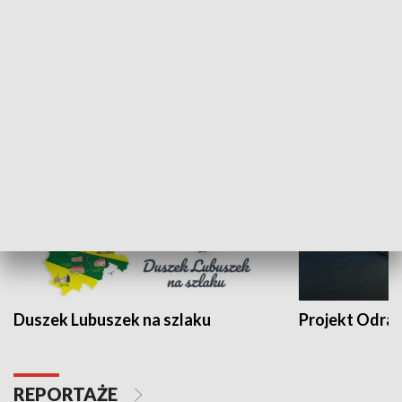
Kalejdoskop
Sołtys na med
WYPOCZYNEK I REKREACJA
Duszek Lubuszek na szlaku
Projekt Odra
REPORTAŻE