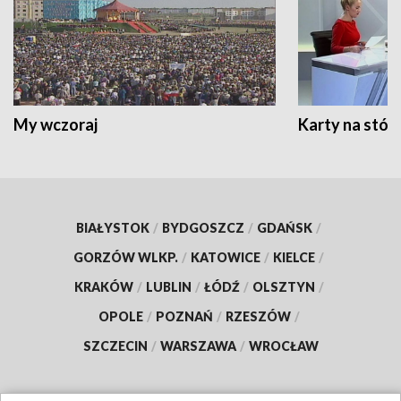
My wczoraj
Karty na stół:
BIAŁYSTOK
/
BYDGOSZCZ
/
GDAŃSK
/
GORZÓW WLKP.
/
KATOWICE
/
KIELCE
/
KRAKÓW
/
LUBLIN
/
ŁÓDŹ
/
OLSZTYN
/
OPOLE
/
POZNAŃ
/
RZESZÓW
/
SZCZECIN
/
WARSZAWA
/
WROCŁAW