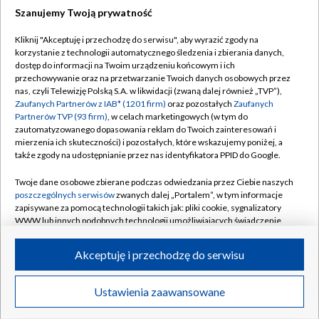
Szanujemy Twoją prywatność
Dołącz do nas:
Kliknij "Akceptuję i przechodzę do serwisu", aby wyrazić zgody na
korzystanie z technologii automatycznego śledzenia i zbierania danych,
TVP
dostęp do informacji na Twoim urządzeniu końcowym i ich
Abonament TVP
przechowywanie oraz na przetwarzanie Twoich danych osobowych przez
Regulamin TVP
nas, czyli Telewizję Polską S.A. w likwidacji (zwaną dalej również „TVP”),
Emisja w TVP
Polityka prywatności
Zaufanych Partnerów z IAB* (1201 firm)
oraz pozostałych
Zaufanych
Partnerów TVP (93 firm)
, w celach marketingowych (w tym do
Centrum informacji TVP
Moje zgody
zautomatyzowanego dopasowania reklam do Twoich zainteresowań i
mierzenia ich skuteczności) i pozostałych, które wskazujemy poniżej, a
Naziemna Telewizja Cyfrowa
Pomoc
także zgody na udostępnianie przez nas identyfikatora PPID do Google.
Sklep TVP
Biuro reklamy
Twoje dane osobowe zbierane podczas odwiedzania przez Ciebie naszych
Rada Programowa
Kontakt
poszczególnych serwisów
zwanych dalej „Portalem”, w tym informacje
zapisywane za pomocą technologii takich jak: pliki cookie, sygnalizatory
System NOS
WWW lub innych podobnych technologii umożliwiających świadczenie
dopasowanych i bezpiecznych usług, personalizację treści oraz reklam,
Informacje o nadawcy
Kanały
udostępnianie funkcji mediów społecznościowych oraz analizowanie
Akceptuję i przechodzę do serwisu
ruchu w Internecie.
Program dla prasy
©2026 Telewizja Polska S.A. w likwidacji
Biuro Reklamy
Twoje dane osobowe zbierane podczas odwiedzania przez Ciebie
Ustawienia zaawansowane
poszczególnych serwisów
na Portalu, takie jak adresy IP, identyfikatory
Ogłoszenie przetargowe
Twoich urządzeń końcowych i identyfikatory plików cookie, informacje o