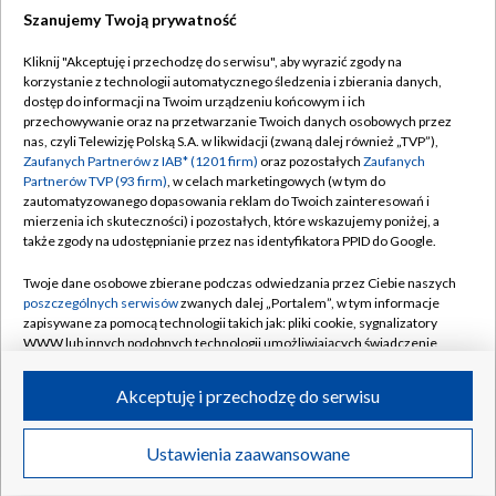
Szanujemy Twoją prywatność
Dołącz do nas:
Kliknij "Akceptuję i przechodzę do serwisu", aby wyrazić zgody na
korzystanie z technologii automatycznego śledzenia i zbierania danych,
TVP
dostęp do informacji na Twoim urządzeniu końcowym i ich
Abonament TVP
przechowywanie oraz na przetwarzanie Twoich danych osobowych przez
Regulamin TVP
nas, czyli Telewizję Polską S.A. w likwidacji (zwaną dalej również „TVP”),
Emisja w TVP
Polityka prywatności
Zaufanych Partnerów z IAB* (1201 firm)
oraz pozostałych
Zaufanych
Partnerów TVP (93 firm)
, w celach marketingowych (w tym do
Centrum informacji TVP
Moje zgody
zautomatyzowanego dopasowania reklam do Twoich zainteresowań i
mierzenia ich skuteczności) i pozostałych, które wskazujemy poniżej, a
Naziemna Telewizja Cyfrowa
Pomoc
także zgody na udostępnianie przez nas identyfikatora PPID do Google.
Sklep TVP
Biuro reklamy
Twoje dane osobowe zbierane podczas odwiedzania przez Ciebie naszych
Rada Programowa
Kontakt
poszczególnych serwisów
zwanych dalej „Portalem”, w tym informacje
zapisywane za pomocą technologii takich jak: pliki cookie, sygnalizatory
System NOS
WWW lub innych podobnych technologii umożliwiających świadczenie
dopasowanych i bezpiecznych usług, personalizację treści oraz reklam,
Informacje o nadawcy
Kanały
udostępnianie funkcji mediów społecznościowych oraz analizowanie
Akceptuję i przechodzę do serwisu
ruchu w Internecie.
Program dla prasy
©2026 Telewizja Polska S.A. w likwidacji
Biuro Reklamy
Twoje dane osobowe zbierane podczas odwiedzania przez Ciebie
Ustawienia zaawansowane
poszczególnych serwisów
na Portalu, takie jak adresy IP, identyfikatory
Ogłoszenie przetargowe
Twoich urządzeń końcowych i identyfikatory plików cookie, informacje o