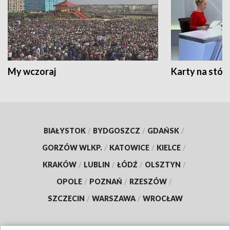
My wczoraj
Karty na stół:
BIAŁYSTOK
/
BYDGOSZCZ
/
GDAŃSK
/
GORZÓW WLKP.
/
KATOWICE
/
KIELCE
/
KRAKÓW
/
LUBLIN
/
ŁÓDŹ
/
OLSZTYN
/
OPOLE
/
POZNAŃ
/
RZESZÓW
/
SZCZECIN
/
WARSZAWA
/
WROCŁAW