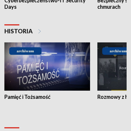
Cyberbezpieczeństwo-IT Security
Bezpieczny s
Days
chmurach
HISTORIA
Pamięć i Tożsamość
Rozmowy z his