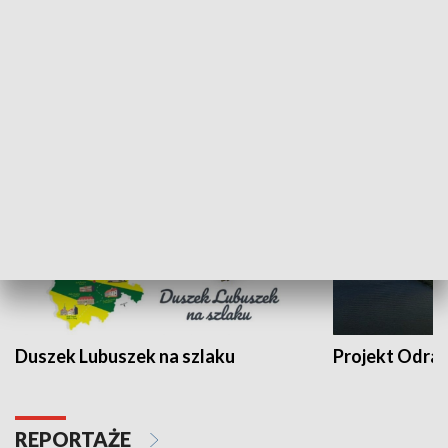
Kalejdoskop
Sołtys na med
WYPOCZYNEK I REKREACJA
Duszek Lubuszek na szlaku
Projekt Odra
REPORTAŻE