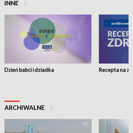
INNE
Dzień babci i dziadka
Recepta na z
ARCHIWALNE