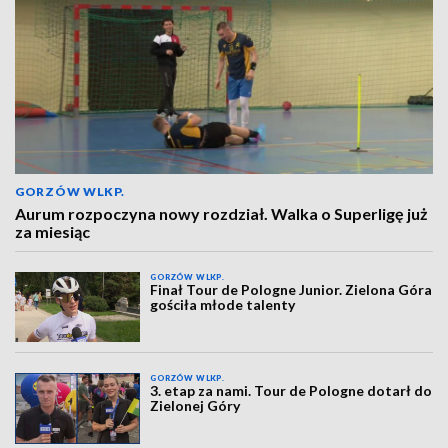
GORZÓW WLKP.
Aurum rozpoczyna nowy rozdział. Walka o Superligę już
za miesiąc
GORZÓW WLKP.
Finał Tour de Pologne Junior. Zielona Góra
gościła młode talenty
GORZÓW WLKP.
3. etap za nami. Tour de Pologne dotarł do
Zielonej Góry