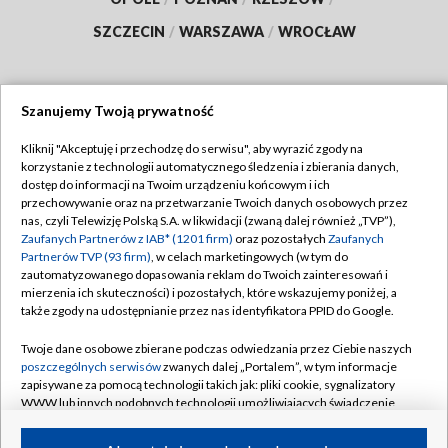
SZCZECIN
/
WARSZAWA
/
WROCŁAW
Szanujemy Twoją prywatność
Dołącz do nas:
Kliknij "Akceptuję i przechodzę do serwisu", aby wyrazić zgody na
korzystanie z technologii automatycznego śledzenia i zbierania danych,
TVP
dostęp do informacji na Twoim urządzeniu końcowym i ich
Abonament TVP
przechowywanie oraz na przetwarzanie Twoich danych osobowych przez
Regulamin TVP
nas, czyli Telewizję Polską S.A. w likwidacji (zwaną dalej również „TVP”),
Emisja w TVP
Polityka prywatności
Zaufanych Partnerów z IAB* (1201 firm)
oraz pozostałych
Zaufanych
Partnerów TVP (93 firm)
, w celach marketingowych (w tym do
Centrum informacji TVP
Moje zgody
zautomatyzowanego dopasowania reklam do Twoich zainteresowań i
mierzenia ich skuteczności) i pozostałych, które wskazujemy poniżej, a
Naziemna Telewizja Cyfrowa
Pomoc
także zgody na udostępnianie przez nas identyfikatora PPID do Google.
Sklep TVP
Biuro reklamy
Twoje dane osobowe zbierane podczas odwiedzania przez Ciebie naszych
Rada Programowa
Kontakt
poszczególnych serwisów
zwanych dalej „Portalem”, w tym informacje
zapisywane za pomocą technologii takich jak: pliki cookie, sygnalizatory
System NOS
WWW lub innych podobnych technologii umożliwiających świadczenie
dopasowanych i bezpiecznych usług, personalizację treści oraz reklam,
Informacje o nadawcy
Kanały
udostępnianie funkcji mediów społecznościowych oraz analizowanie