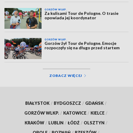
GORZÓW WLKP.
Za kulisami Tour de Pologne. O trasie
opowiada jej koordynator
GORZÓW WLKP.
Gorzów żył Tour de Pologne. Emocje
rozpoczęły się na długo przed startem
ZOBACZ WIĘCEJ
BIAŁYSTOK
/
BYDGOSZCZ
/
GDAŃSK
/
GORZÓW WLKP.
/
KATOWICE
/
KIELCE
/
KRAKÓW
/
LUBLIN
/
ŁÓDŹ
/
OLSZTYN
/
OPOLE
/
POZNAŃ
/
RZESZÓW
/