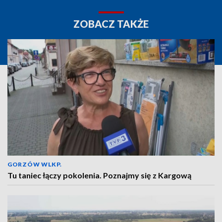
ZOBACZ TAKŻE
GORZÓW WLKP.
Tu taniec łączy pokolenia. Poznajmy się z Kargową