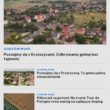
GORZÓW WLKP.
Poznajmy się z Krzeszycami. Odkrywamy gminę bez
tajemnic
GORZÓW WLKP.
Poznajmy się z Przytoczną. To gmina pełna
niespodzianek
GORZÓW WLKP.
Kibice już są gotowi. Na trasie Tour de
Pologne trwa wyścig na najlepszy doping