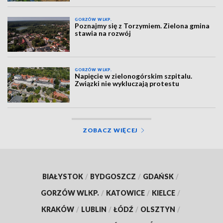
GORZÓW WLKP.
Poznajmy się z Torzymiem. Zielona gmina
stawia na rozwój
GORZÓW WLKP.
Napięcie w zielonogórskim szpitalu.
Związki nie wykluczają protestu
ZOBACZ WIĘCEJ
BIAŁYSTOK
/
BYDGOSZCZ
/
GDAŃSK
/
GORZÓW WLKP.
/
KATOWICE
/
KIELCE
/
KRAKÓW
/
LUBLIN
/
ŁÓDŹ
/
OLSZTYN
/