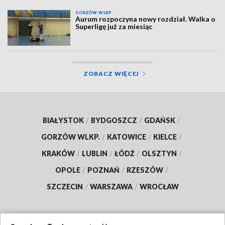
GORZÓW WLKP.
Aurum rozpoczyna nowy rozdział. Walka o
Superligę już za miesiąc
ZOBACZ WIĘCEJ
BIAŁYSTOK
/
BYDGOSZCZ
/
GDAŃSK
/
GORZÓW WLKP.
/
KATOWICE
/
KIELCE
/
KRAKÓW
/
LUBLIN
/
ŁÓDŹ
/
OLSZTYN
/
OPOLE
/
POZNAŃ
/
RZESZÓW
/
SZCZECIN
/
WARSZAWA
/
WROCŁAW