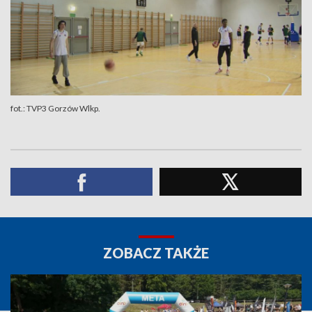
fot.: TVP3 Gorzów Wlkp.
ZOBACZ TAKŻE