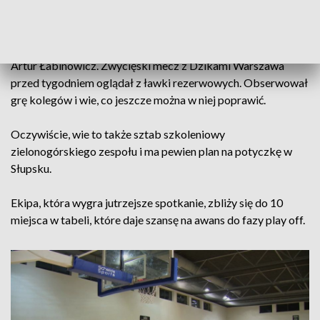
własnej hali jest szczególnie groźny.
Na debiut w barwach Orlenu Zastalu czeka
Artur Łabinowicz. Zwycięski mecz z Dzikami Warszawa
przed tygodniem oglądał z ławki rezerwowych. Obserwował
grę kolegów i wie, co jeszcze można w niej poprawić.
Oczywiście, wie to także sztab szkoleniowy
zielonogórskiego zespołu i ma pewien plan na potyczkę w
Słupsku.
Ekipa, która wygra jutrzejsze spotkanie, zbliży się do 10
miejsca w tabeli, które daje szansę na awans do fazy play off.