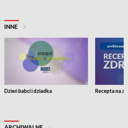
INNE
Dzień babci i dziadka
Recepta na z
ARCHIWALNE