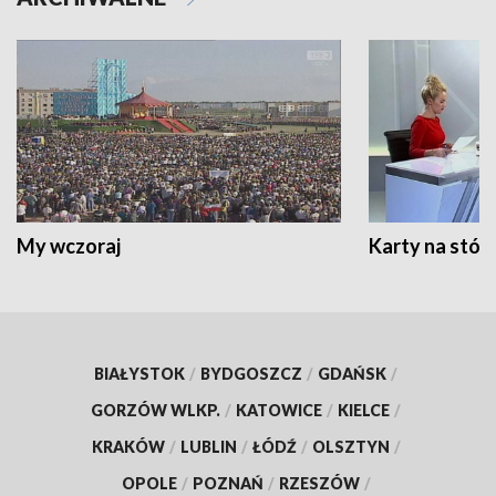
My wczoraj
Karty na stół:
BIAŁYSTOK
/
BYDGOSZCZ
/
GDAŃSK
/
GORZÓW WLKP.
/
KATOWICE
/
KIELCE
/
KRAKÓW
/
LUBLIN
/
ŁÓDŹ
/
OLSZTYN
/
OPOLE
/
POZNAŃ
/
RZESZÓW
/