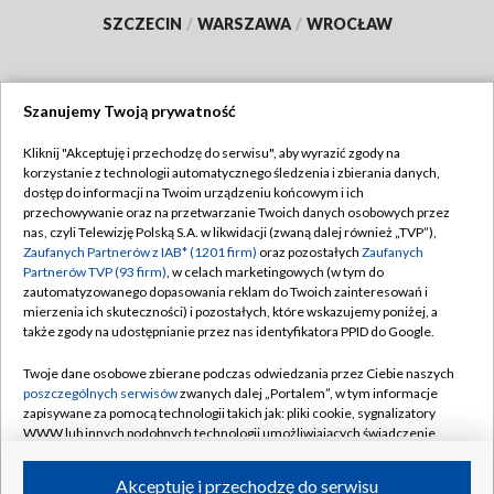
SZCZECIN
/
WARSZAWA
/
WROCŁAW
Szanujemy Twoją prywatność
Dołącz do nas:
Kliknij "Akceptuję i przechodzę do serwisu", aby wyrazić zgody na
korzystanie z technologii automatycznego śledzenia i zbierania danych,
TVP
dostęp do informacji na Twoim urządzeniu końcowym i ich
Abonament TVP
przechowywanie oraz na przetwarzanie Twoich danych osobowych przez
Regulamin TVP
nas, czyli Telewizję Polską S.A. w likwidacji (zwaną dalej również „TVP”),
Emisja w TVP
Polityka prywatności
Zaufanych Partnerów z IAB* (1201 firm)
oraz pozostałych
Zaufanych
Partnerów TVP (93 firm)
, w celach marketingowych (w tym do
Centrum informacji TVP
Moje zgody
zautomatyzowanego dopasowania reklam do Twoich zainteresowań i
mierzenia ich skuteczności) i pozostałych, które wskazujemy poniżej, a
Naziemna Telewizja Cyfrowa
Pomoc
także zgody na udostępnianie przez nas identyfikatora PPID do Google.
Sklep TVP
Biuro reklamy
Twoje dane osobowe zbierane podczas odwiedzania przez Ciebie naszych
Rada Programowa
Kontakt
poszczególnych serwisów
zwanych dalej „Portalem”, w tym informacje
zapisywane za pomocą technologii takich jak: pliki cookie, sygnalizatory
System NOS
WWW lub innych podobnych technologii umożliwiających świadczenie
dopasowanych i bezpiecznych usług, personalizację treści oraz reklam,
Informacje o nadawcy
Kanały
udostępnianie funkcji mediów społecznościowych oraz analizowanie
Akceptuję i przechodzę do serwisu
ruchu w Internecie.