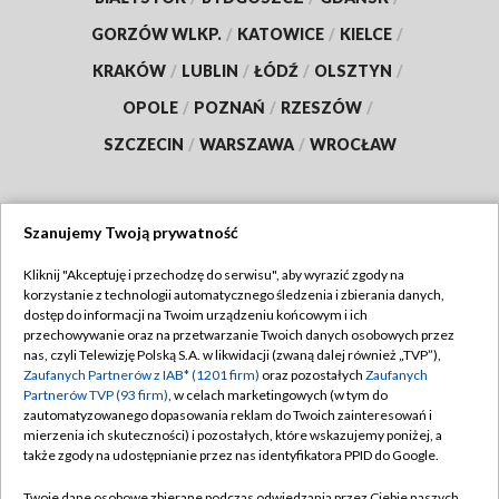
GORZÓW WLKP.
/
KATOWICE
/
KIELCE
/
KRAKÓW
/
LUBLIN
/
ŁÓDŹ
/
OLSZTYN
/
OPOLE
/
POZNAŃ
/
RZESZÓW
/
SZCZECIN
/
WARSZAWA
/
WROCŁAW
Szanujemy Twoją prywatność
Dołącz do nas:
Kliknij "Akceptuję i przechodzę do serwisu", aby wyrazić zgody na
korzystanie z technologii automatycznego śledzenia i zbierania danych,
TVP
dostęp do informacji na Twoim urządzeniu końcowym i ich
Abonament TVP
przechowywanie oraz na przetwarzanie Twoich danych osobowych przez
Regulamin TVP
nas, czyli Telewizję Polską S.A. w likwidacji (zwaną dalej również „TVP”),
Emisja w TVP
Polityka prywatności
Zaufanych Partnerów z IAB* (1201 firm)
oraz pozostałych
Zaufanych
Partnerów TVP (93 firm)
, w celach marketingowych (w tym do
Centrum informacji TVP
Moje zgody
zautomatyzowanego dopasowania reklam do Twoich zainteresowań i
mierzenia ich skuteczności) i pozostałych, które wskazujemy poniżej, a
Naziemna Telewizja Cyfrowa
Pomoc
także zgody na udostępnianie przez nas identyfikatora PPID do Google.
Sklep TVP
Biuro reklamy
Twoje dane osobowe zbierane podczas odwiedzania przez Ciebie naszych