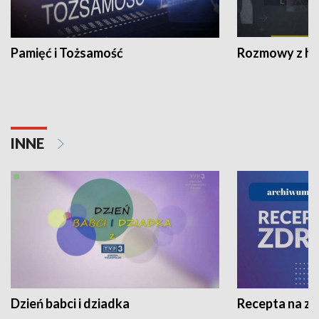
Pamięć i Tożsamość
Rozmowy z his
INNE
Dzień babci i dziadka
Recepta na z