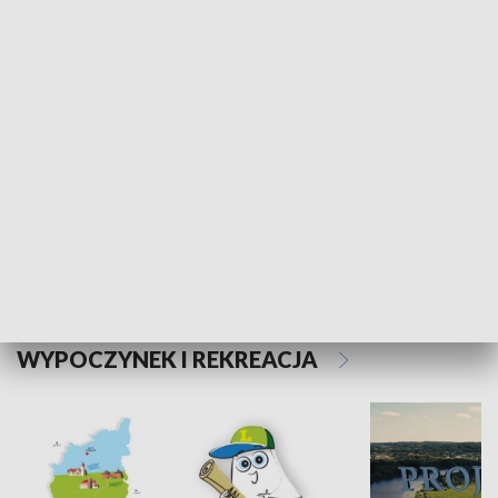
Kalejdoskop
Sołtys na med
WYPOCZYNEK I REKREACJA