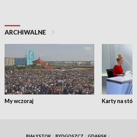
ARCHIWALNE
My wczoraj
Karty na stół:
BIAŁYSTOK
/
BYDGOSZCZ
/
GDAŃSK
/