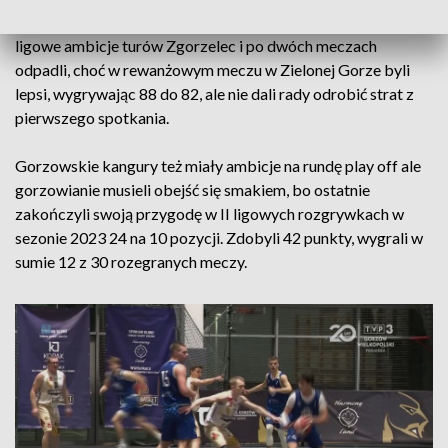
gry w fazie play off. W niej zielonogórzanie trafili na mający I
ligowe ambicje turów Zgorzelec i po dwóch meczach
odpadli, choć w rewanżowym meczu w Zielonej Gorze byli
lepsi, wygrywając 88 do 82, ale nie dali rady odrobić strat z
pierwszego spotkania.
Gorzowskie kangury też miały ambicje na rundę play off ale
gorzowianie musieli obejść się smakiem, bo ostatnie
zakończyli swoją przygodę w II ligowych rozgrywkach w
sezonie 2023 24 na 10 pozycji. Zdobyli 42 punkty, wygrali w
sumie 12 z 30 rozegranych meczy.