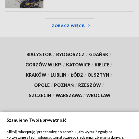
ZOBACZ WIĘCEJ
BIAŁYSTOK
/
BYDGOSZCZ
/
GDAŃSK
/
GORZÓW WLKP.
/
KATOWICE
/
KIELCE
/
KRAKÓW
/
LUBLIN
/
ŁÓDŹ
/
OLSZTYN
/
OPOLE
/
POZNAŃ
/
RZESZÓW
/
SZCZECIN
/
WARSZAWA
/
WROCŁAW
Szanujemy Twoją prywatność
Dołącz do nas:
Kliknij "Akceptuję i przechodzę do serwisu", aby wyrazić zgody na
korzystanie z technologii automatycznego śledzenia i zbierania danych,
TVP