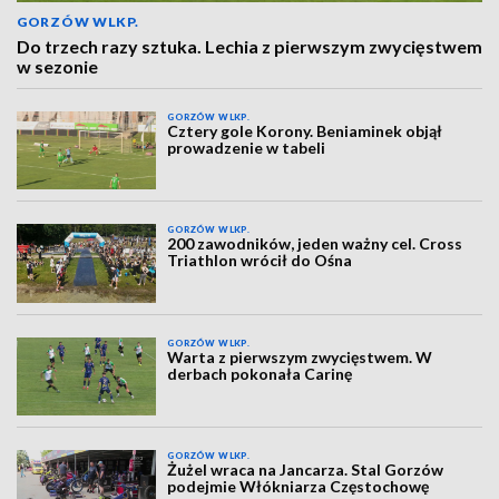
GORZÓW WLKP.
Do trzech razy sztuka. Lechia z pierwszym zwycięstwem
w sezonie
GORZÓW WLKP.
Cztery gole Korony. Beniaminek objął
prowadzenie w tabeli
GORZÓW WLKP.
200 zawodników, jeden ważny cel. Cross
Triathlon wrócił do Ośna
GORZÓW WLKP.
Warta z pierwszym zwycięstwem. W
derbach pokonała Carinę
GORZÓW WLKP.
Żużel wraca na Jancarza. Stal Gorzów
podejmie Włókniarza Częstochowę