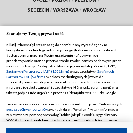
OPOLE
/
POZNAŃ
/
RZESZÓW
/
SZCZECIN
/
WARSZAWA
/
WROCŁAW
Szanujemy Twoją prywatność
Dołącz do nas:
Kliknij "Akceptuję i przechodzę do serwisu", aby wyrazić zgody na
korzystanie z technologii automatycznego śledzenia i zbierania danych,
TVP
dostęp do informacji na Twoim urządzeniu końcowym i ich
Abonament TVP
przechowywanie oraz na przetwarzanie Twoich danych osobowych przez
Regulamin TVP
nas, czyli Telewizję Polską S.A. w likwidacji (zwaną dalej również „TVP”),
Emisja w TVP
Polityka prywatności
Zaufanych Partnerów z IAB* (1201 firm)
oraz pozostałych
Zaufanych
Partnerów TVP (93 firm)
, w celach marketingowych (w tym do
Centrum informacji TVP
Moje zgody
zautomatyzowanego dopasowania reklam do Twoich zainteresowań i
mierzenia ich skuteczności) i pozostałych, które wskazujemy poniżej, a
Naziemna Telewizja Cyfrowa
Pomoc
także zgody na udostępnianie przez nas identyfikatora PPID do Google.
Sklep TVP
Biuro reklamy
Twoje dane osobowe zbierane podczas odwiedzania przez Ciebie naszych
Rada Programowa
Kontakt
poszczególnych serwisów
zwanych dalej „Portalem”, w tym informacje
zapisywane za pomocą technologii takich jak: pliki cookie, sygnalizatory
System NOS
WWW lub innych podobnych technologii umożliwiających świadczenie
dopasowanych i bezpiecznych usług, personalizację treści oraz reklam,
Informacje o nadawcy
Kanały
udostępnianie funkcji mediów społecznościowych oraz analizowanie