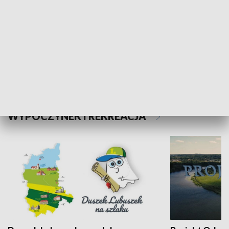
Kalejdoskop
Sołtys na med
WYPOCZYNEK I REKREACJA