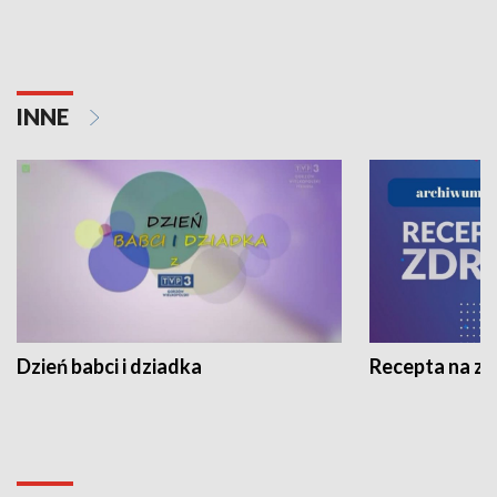
INNE
Dzień babci i dziadka
Recepta na z