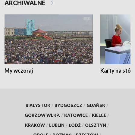
ARCHIWALNE
My wczoraj
Karty na stół:
BIAŁYSTOK
/
BYDGOSZCZ
/
GDAŃSK
/
GORZÓW WLKP.
/
KATOWICE
/
KIELCE
/
KRAKÓW
/
LUBLIN
/
ŁÓDŹ
/
OLSZTYN
/