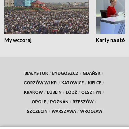
My wczoraj
Karty na stół:
BIAŁYSTOK
/
BYDGOSZCZ
/
GDAŃSK
/
GORZÓW WLKP.
/
KATOWICE
/
KIELCE
/
KRAKÓW
/
LUBLIN
/
ŁÓDŹ
/
OLSZTYN
/
OPOLE
/
POZNAŃ
/
RZESZÓW
/
SZCZECIN
/
WARSZAWA
/
WROCŁAW