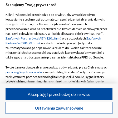
Szanujemy Twoją prywatność
Dołącz do nas:
Kliknij "Akceptuję i przechodzę do serwisu", aby wyrazić zgody na
korzystanie z technologii automatycznego śledzenia i zbierania danych,
TVP
dostęp do informacji na Twoim urządzeniu końcowym i ich
Abonament TVP
przechowywanie oraz na przetwarzanie Twoich danych osobowych przez
Regulamin TVP
nas, czyli Telewizję Polską S.A. w likwidacji (zwaną dalej również „TVP”),
Emisja w TVP
Polityka prywatności
Zaufanych Partnerów z IAB* (1201 firm)
oraz pozostałych
Zaufanych
Partnerów TVP (93 firm)
, w celach marketingowych (w tym do
Centrum informacji TVP
Moje zgody
zautomatyzowanego dopasowania reklam do Twoich zainteresowań i
mierzenia ich skuteczności) i pozostałych, które wskazujemy poniżej, a
Naziemna Telewizja Cyfrowa
Pomoc
także zgody na udostępnianie przez nas identyfikatora PPID do Google.
Sklep TVP
Biuro reklamy
Twoje dane osobowe zbierane podczas odwiedzania przez Ciebie naszych
Rada Programowa
Kontakt
poszczególnych serwisów
zwanych dalej „Portalem”, w tym informacje
zapisywane za pomocą technologii takich jak: pliki cookie, sygnalizatory
System NOS
WWW lub innych podobnych technologii umożliwiających świadczenie
dopasowanych i bezpiecznych usług, personalizację treści oraz reklam,
Informacje o nadawcy
Kanały
udostępnianie funkcji mediów społecznościowych oraz analizowanie
Akceptuję i przechodzę do serwisu
ruchu w Internecie.
Program dla prasy
©2026 Telewizja Polska S.A. w likwidacji
Biuro Reklamy
Twoje dane osobowe zbierane podczas odwiedzania przez Ciebie
Ustawienia zaawansowane
poszczególnych serwisów
na Portalu, takie jak adresy IP, identyfikatory
Ogłoszenie przetargowe
Twoich urządzeń końcowych i identyfikatory plików cookie, informacje o