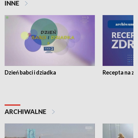
INNE
Dzień babci i dziadka
Recepta na z
ARCHIWALNE