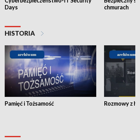
Cyberbezpieczeństwo-IT Security
Bezpieczny s
Days
chmurach
HISTORIA
Pamięć i Tożsamość
Rozmowy z his