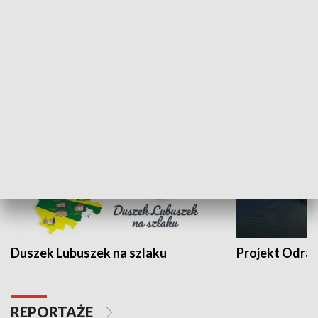
Kalejdoskop
Sołtys na med
WYPOCZYNEK I REKREACJA
Duszek Lubuszek na szlaku
Projekt Odra
REPORTAŻE