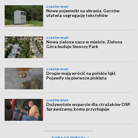
GORZÓW WLKP.
Nowe pojemniki na ubrania. Gorzów
ułatwia segregację tekstyliów
GORZÓW WLKP.
Nowa zielona oaza w mieście. Zielona
Góra buduje Smoczy Park
GORZÓW WLKP.
Dropie mają wrócić na polskie łąki.
Pojawiły się pierwsze pisklęta
GORZÓW WLKP.
Dożywotnie wsparcie dla strażaków OSP.
Sprawdzamy, komu przysługuje
ZOBACZ WIĘCEJ