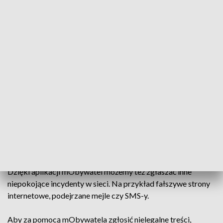
Wystarczy w aplikacji mObywatel wybrać usługę
„Bezpiecznie w sieci”, a w niej opcję „Zgłoś incydent” i dalej -
„Nielegalne treści”. Teraz możemy wpisać adres strony, w
której trafiliśmy na niepokojące materiały na przykład
dotyczące wykorzystywania dzieci i jeśli chcemy, możemy
opisać problem. Może to być zgłoszenie anonimowe albo
możemy podać swój adres e-mail. Wtedy będziemy też
informowani o kolejnych etapach zgłoszenia. Niezależnie
jednak od tego, czy podamy swoje dane, czy nie, sprawy będą
traktowane tak samo poważnie.
Aplikacja działa od wielu lat, ale dalej jest wielu Polaków,
którzy jej nie ufają.
Dzięki aplikacji mObywatel możemy też zgłaszać inne
niepokojące incydenty w sieci. Na przykład fałszywe strony
internetowe, podejrzane mejle czy SMS-y.
Aby za pomocą mObywatela zgłosić nielegalne treści,