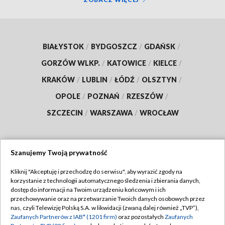
BIAŁYSTOK
/
BYDGOSZCZ
/
GDAŃSK
/
GORZÓW WLKP.
/
KATOWICE
/
KIELCE
/
KRAKÓW
/
LUBLIN
/
ŁÓDŹ
/
OLSZTYN
/
OPOLE
/
POZNAŃ
/
RZESZÓW
/
SZCZECIN
/
WARSZAWA
/
WROCŁAW
Szanujemy Twoją prywatność
Dołącz do nas:
Kliknij "Akceptuję i przechodzę do serwisu", aby wyrazić zgody na
korzystanie z technologii automatycznego śledzenia i zbierania danych,
TVP
dostęp do informacji na Twoim urządzeniu końcowym i ich
Abonament TVP
przechowywanie oraz na przetwarzanie Twoich danych osobowych przez
Regulamin TVP
nas, czyli Telewizję Polską S.A. w likwidacji (zwaną dalej również „TVP”),
Emisja w TVP
Polityka prywatności
Zaufanych Partnerów z IAB* (1201 firm)
oraz pozostałych
Zaufanych