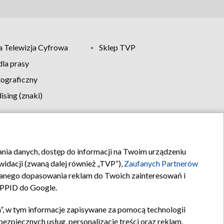
 Telewizja Cyfrowa
Sklep TVP
la prasy
tograficzny
sing (znaki)
klamy
Kontakt
rania danych, dostęp do informacji na Twoim urządzeniu
idacji (zwaną dalej również „TVP”),
Zaufanych Partnerów
anego dopasowania reklam do Twoich zainteresowań i
a PPID do Google.
”, w tym informacje zapisywane za pomocą technologii
zpiecznych usług, personalizację treści oraz reklam,