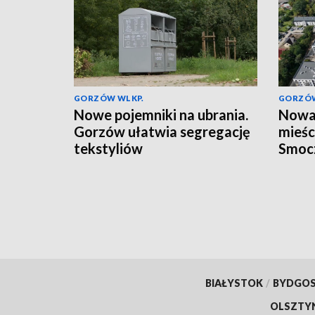
GORZÓW WLKP.
GORZÓW
Nowe pojemniki na ubrania.
Nowa 
Gorzów ułatwia segregację
mieśc
tekstyliów
Smoc
BIAŁYSTOK
/
BYDGO
OLSZTY