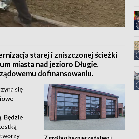
nizacja starej i zniszczonej ścieżki
m miasta nad jezioro Długie.
i rządowemu dofinansowaniu.
zyna się
ciowo
. Będzie
kostką
stworzy
Z myślą o bezpieczeństwo i