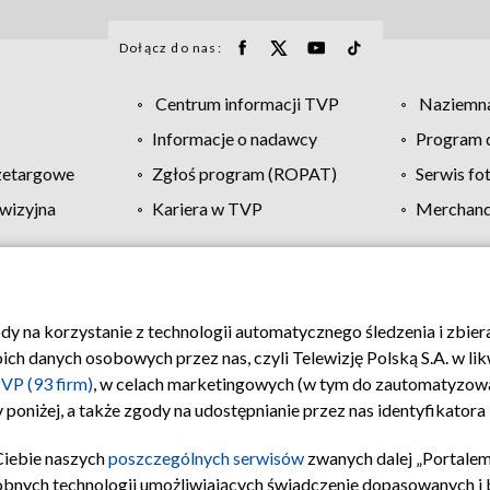
Dołącz do nas:
Centrum informacji TVP
Naziemna
Informacje o nadawcy
Program d
zetargowe
Zgłoś program (ROPAT)
Serwis fo
wizyjna
Kariera w TVP
Merchandi
Polityka prywatności
Moje zgody
Pomoc
Biuro re
ody na korzystanie z technologii automatycznego śledzenia i zbie
 danych osobowych przez nas, czyli Telewizję Polską S.A. w likw
VP (93 firm)
, w celach marketingowych (w tym do zautomatyzow
 poniżej, a także zgody na udostępnianie przez nas identyfikator
Ciebie naszych
poszczególnych serwisów
zwanych dalej „Portalem
obnych technologii umożliwiających świadczenie dopasowanych i be