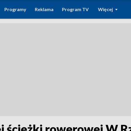
Programy
Reklama
Program TV
Więcej
ej ścieżki rowerowej W R