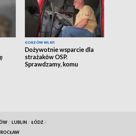
GORZÓW WLKP.
Dożywotnie wsparcie dla
ię
strażaków OSP.
Sprawdzamy, komu
przysługuje
KÓW
/
LUBLIN
/
ŁÓDŹ
/
ROCŁAW