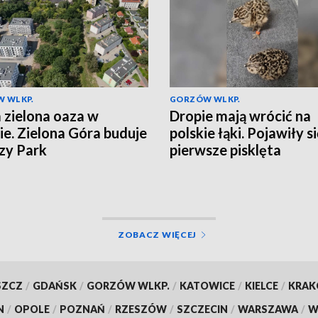
 WLKP.
GORZÓW WLKP.
zielona oaza w
Dropie mają wrócić na
ie. Zielona Góra buduje
polskie łąki. Pojawiły s
zy Park
pierwsze pisklęta
ZOBACZ WIĘCEJ
SZCZ
/
GDAŃSK
/
GORZÓW WLKP.
/
KATOWICE
/
KIELCE
/
KRA
N
/
OPOLE
/
POZNAŃ
/
RZESZÓW
/
SZCZECIN
/
WARSZAWA
/
W