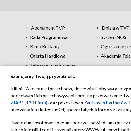
Abonament TVP
Emisja w TVP
Rada Programowa
System NOS
Biuro Reklamy
Ogłoszenie pr
Oferta Handlowa
Akademia Tele
Telegazeta ogłoszenia
Szanujemy Twoją prywatność
Regulamin TVP
Kliknij "Akceptuję i przechodzę do serwisu", aby wyrazić zg
końcowym i ich przechowywanie oraz na przetwarzanie Twoich
z IAB* (1201 firm)
oraz pozostałych
Zaufanych Partnerów T
mierzenia ich skuteczności) i pozostałych, które wskazujemy
Twoje dane osobowe zbierane podczas odwiedzania przez 
takich jak: pliki cookie, sygnalizatory WWW lub innych pod