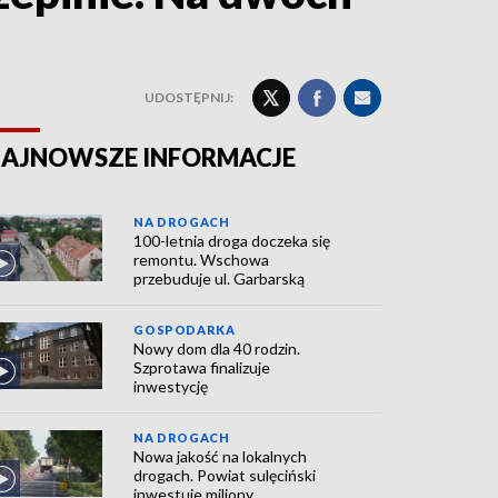
UDOSTĘPNIJ:
AJNOWSZE INFORMACJE
NA DROGACH
100-letnia droga doczeka się
remontu. Wschowa
przebuduje ul. Garbarską
GOSPODARKA
Nowy dom dla 40 rodzin.
Szprotawa finalizuje
inwestycję
NA DROGACH
Nowa jakość na lokalnych
drogach. Powiat sulęciński
inwestuje miliony