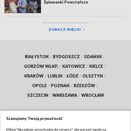
Śpiewanki Powstańcze
ZOBACZ WIĘCEJ
BIAŁYSTOK
/
BYDGOSZCZ
/
GDAŃSK
/
GORZÓW WLKP.
/
KATOWICE
/
KIELCE
/
KRAKÓW
/
LUBLIN
/
ŁÓDŹ
/
OLSZTYN
/
OPOLE
/
POZNAŃ
/
RZESZÓW
/
SZCZECIN
/
WARSZAWA
/
WROCŁAW
Szanujemy Twoją prywatność
Dołącz do nas:
Kliknij "Akceptuję i przechodzę do serwisu", aby wyrazić zgody na