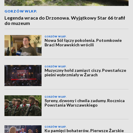
GORZÓW WLKP.
Legenda wraca do Drzonowa. Wyjątkowy Star 66 trafił
do muzeum
GORZÓW WLKP.
Nowa Sól łączy pokolenia. Potomkowie
Braci Morawskich wrócili
GORZÓW WLKP.
Muzyczny hołd zamiast ciszy. Powstańcze
pieśni wybrzmiały w Żarach
GORZÓW WLKP.
Syreny, dzwony i chwila zadumy. Rocznica
Powstania Warszawskiego
GORZÓW WLKP.
Ku pamięci bohaterów. Pierwsze Żarskie