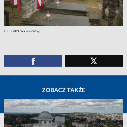
fot.: TVP3 Gorzów Wlkp.
ZOBACZ TAKŻE