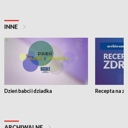
INNE
Dzień babci i dziadka
Recepta na z
ARCHIWALNE