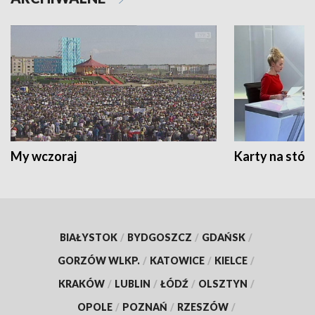
My wczoraj
Karty na stół:
BIAŁYSTOK
/
BYDGOSZCZ
/
GDAŃSK
/
GORZÓW WLKP.
/
KATOWICE
/
KIELCE
/
KRAKÓW
/
LUBLIN
/
ŁÓDŹ
/
OLSZTYN
/
OPOLE
/
POZNAŃ
/
RZESZÓW
/