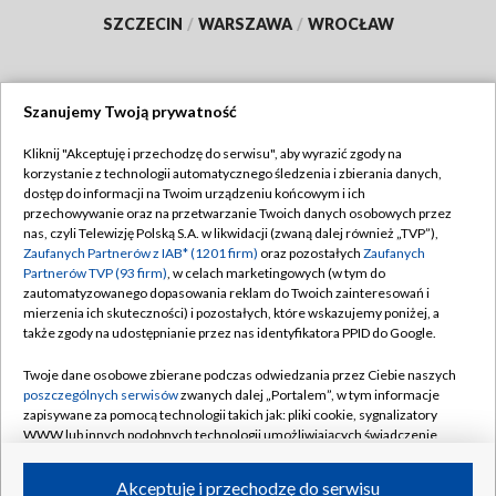
SZCZECIN
/
WARSZAWA
/
WROCŁAW
Szanujemy Twoją prywatność
Dołącz do nas:
Kliknij "Akceptuję i przechodzę do serwisu", aby wyrazić zgody na
korzystanie z technologii automatycznego śledzenia i zbierania danych,
TVP
dostęp do informacji na Twoim urządzeniu końcowym i ich
Abonament TVP
przechowywanie oraz na przetwarzanie Twoich danych osobowych przez
Regulamin TVP
nas, czyli Telewizję Polską S.A. w likwidacji (zwaną dalej również „TVP”),
Emisja w TVP
Polityka prywatności
Zaufanych Partnerów z IAB* (1201 firm)
oraz pozostałych
Zaufanych
Partnerów TVP (93 firm)
, w celach marketingowych (w tym do
Centrum informacji TVP
Moje zgody
zautomatyzowanego dopasowania reklam do Twoich zainteresowań i
mierzenia ich skuteczności) i pozostałych, które wskazujemy poniżej, a
Naziemna Telewizja Cyfrowa
Pomoc
także zgody na udostępnianie przez nas identyfikatora PPID do Google.
Sklep TVP
Biuro reklamy
Twoje dane osobowe zbierane podczas odwiedzania przez Ciebie naszych
Rada Programowa
Kontakt
poszczególnych serwisów
zwanych dalej „Portalem”, w tym informacje
zapisywane za pomocą technologii takich jak: pliki cookie, sygnalizatory
System NOS
WWW lub innych podobnych technologii umożliwiających świadczenie
dopasowanych i bezpiecznych usług, personalizację treści oraz reklam,
Informacje o nadawcy
Kanały
udostępnianie funkcji mediów społecznościowych oraz analizowanie
Akceptuję i przechodzę do serwisu
ruchu w Internecie.