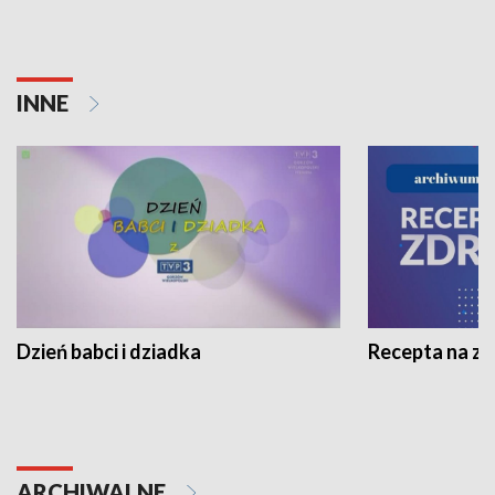
INNE
Dzień babci i dziadka
Recepta na z
ARCHIWALNE