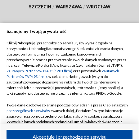
SZCZECIN
/
WARSZAWA
/
WROCŁAW
Szanujemy Twoją prywatność
Dołącz do nas:
Kliknij "Akceptuję i przechodzę do serwisu", aby wyrazić zgody na
korzystanie z technologii automatycznego śledzenia i zbierania danych,
TVP
dostęp do informacji na Twoim urządzeniu końcowym i ich
Abonament TVP
przechowywanie oraz na przetwarzanie Twoich danych osobowych przez
Regulamin TVP
nas, czyli Telewizję Polską S.A. w likwidacji (zwaną dalej również „TVP”),
Emisja w TVP
Polityka prywatności
Zaufanych Partnerów z IAB* (1201 firm)
oraz pozostałych
Zaufanych
Partnerów TVP (93 firm)
, w celach marketingowych (w tym do
Centrum informacji TVP
Moje zgody
zautomatyzowanego dopasowania reklam do Twoich zainteresowań i
mierzenia ich skuteczności) i pozostałych, które wskazujemy poniżej, a
Naziemna Telewizja Cyfrowa
Pomoc
także zgody na udostępnianie przez nas identyfikatora PPID do Google.
Sklep TVP
Biuro reklamy
Twoje dane osobowe zbierane podczas odwiedzania przez Ciebie naszych
Rada Programowa
Kontakt
poszczególnych serwisów
zwanych dalej „Portalem”, w tym informacje
zapisywane za pomocą technologii takich jak: pliki cookie, sygnalizatory
System NOS
WWW lub innych podobnych technologii umożliwiających świadczenie
dopasowanych i bezpiecznych usług, personalizację treści oraz reklam,
Informacje o nadawcy
Kanały
udostępnianie funkcji mediów społecznościowych oraz analizowanie
Akceptuję i przechodzę do serwisu
ruchu w Internecie.