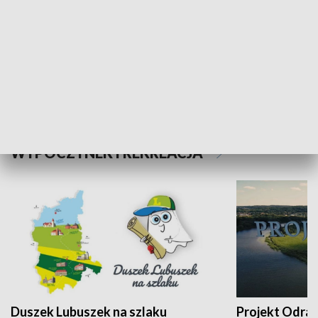
Kalejdoskop
Sołtys na med
WYPOCZYNEK I REKREACJA
Duszek Lubuszek na szlaku
Projekt Odra