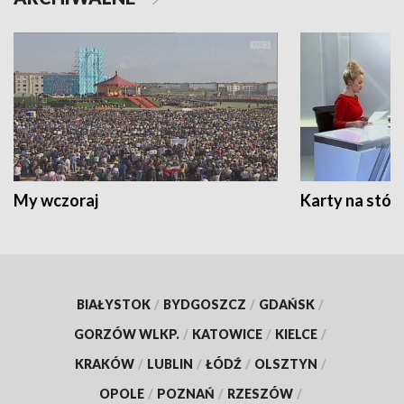
My wczoraj
Karty na stół:
BIAŁYSTOK
/
BYDGOSZCZ
/
GDAŃSK
/
GORZÓW WLKP.
/
KATOWICE
/
KIELCE
/
KRAKÓW
/
LUBLIN
/
ŁÓDŹ
/
OLSZTYN
/
OPOLE
/
POZNAŃ
/
RZESZÓW
/