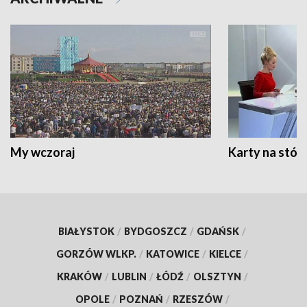
My wczoraj
Karty na stół:
BIAŁYSTOK
/
BYDGOSZCZ
/
GDAŃSK
/
GORZÓW WLKP.
/
KATOWICE
/
KIELCE
/
KRAKÓW
/
LUBLIN
/
ŁÓDŹ
/
OLSZTYN
/
OPOLE
/
POZNAŃ
/
RZESZÓW
/