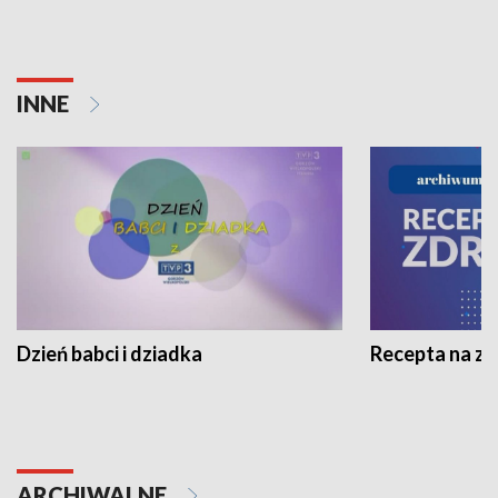
INNE
Dzień babci i dziadka
Recepta na z
ARCHIWALNE