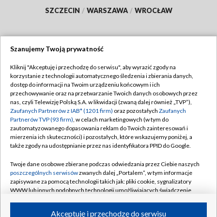
SZCZECIN
/
WARSZAWA
/
WROCŁAW
Szanujemy Twoją prywatność
Dołącz do nas:
Kliknij "Akceptuję i przechodzę do serwisu", aby wyrazić zgody na
korzystanie z technologii automatycznego śledzenia i zbierania danych,
TVP
dostęp do informacji na Twoim urządzeniu końcowym i ich
Abonament TVP
przechowywanie oraz na przetwarzanie Twoich danych osobowych przez
Regulamin TVP
nas, czyli Telewizję Polską S.A. w likwidacji (zwaną dalej również „TVP”),
Emisja w TVP
Polityka prywatności
Zaufanych Partnerów z IAB* (1201 firm)
oraz pozostałych
Zaufanych
Partnerów TVP (93 firm)
, w celach marketingowych (w tym do
Centrum informacji TVP
Moje zgody
zautomatyzowanego dopasowania reklam do Twoich zainteresowań i
mierzenia ich skuteczności) i pozostałych, które wskazujemy poniżej, a
Naziemna Telewizja Cyfrowa
Pomoc
także zgody na udostępnianie przez nas identyfikatora PPID do Google.
Sklep TVP
Biuro reklamy
Twoje dane osobowe zbierane podczas odwiedzania przez Ciebie naszych
Rada Programowa
Kontakt
poszczególnych serwisów
zwanych dalej „Portalem”, w tym informacje
zapisywane za pomocą technologii takich jak: pliki cookie, sygnalizatory
System NOS
WWW lub innych podobnych technologii umożliwiających świadczenie
dopasowanych i bezpiecznych usług, personalizację treści oraz reklam,
Informacje o nadawcy
Kanały
udostępnianie funkcji mediów społecznościowych oraz analizowanie
Akceptuję i przechodzę do serwisu
ruchu w Internecie.