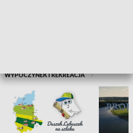
Kalejdoskop
Sołtys na med
WYPOCZYNEK I REKREACJA