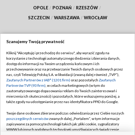
OPOLE
/
POZNAŃ
/
RZESZÓW
/
SZCZECIN
/
WARSZAWA
/
WROCŁAW
Szanujemy Twoją prywatność
Dołącz do nas:
Kliknij "Akceptuję i przechodzę do serwisu", aby wyrazić zgody na
korzystanie z technologii automatycznego śledzenia i zbierania danych,
TVP
dostęp do informacji na Twoim urządzeniu końcowym i ich
Abonament TVP
przechowywanie oraz na przetwarzanie Twoich danych osobowych przez
Regulamin TVP
nas, czyli Telewizję Polską S.A. w likwidacji (zwaną dalej również „TVP”),
Emisja w TVP
Polityka prywatności
Zaufanych Partnerów z IAB* (1201 firm)
oraz pozostałych
Zaufanych
Partnerów TVP (93 firm)
, w celach marketingowych (w tym do
Centrum informacji TVP
Moje zgody
zautomatyzowanego dopasowania reklam do Twoich zainteresowań i
mierzenia ich skuteczności) i pozostałych, które wskazujemy poniżej, a
Naziemna Telewizja Cyfrowa
Pomoc
także zgody na udostępnianie przez nas identyfikatora PPID do Google.
Sklep TVP
Biuro reklamy
Twoje dane osobowe zbierane podczas odwiedzania przez Ciebie naszych
Rada Programowa
Kontakt
poszczególnych serwisów
zwanych dalej „Portalem”, w tym informacje
zapisywane za pomocą technologii takich jak: pliki cookie, sygnalizatory
System NOS
WWW lub innych podobnych technologii umożliwiających świadczenie
dopasowanych i bezpiecznych usług, personalizację treści oraz reklam,