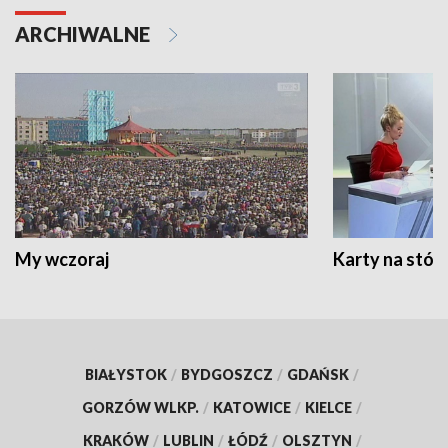
ARCHIWALNE
My wczoraj
Karty na stół:
BIAŁYSTOK
/
BYDGOSZCZ
/
GDAŃSK
/
GORZÓW WLKP.
/
KATOWICE
/
KIELCE
/
KRAKÓW
/
LUBLIN
/
ŁÓDŹ
/
OLSZTYN
/