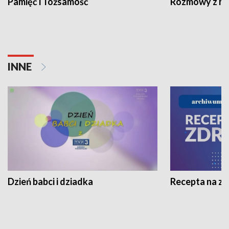
Pamięć i Tożsamość
Rozmowy z his
INNE
Dzień babci i dziadka
Recepta na z