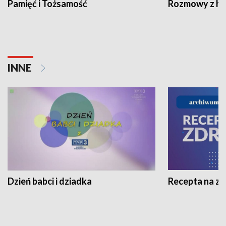
Pamięć i Tożsamość
Rozmowy z his
INNE
Dzień babci i dziadka
Recepta na z