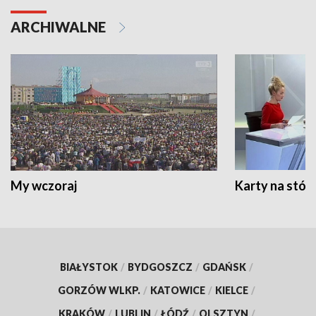
ARCHIWALNE
My wczoraj
Karty na stół:
BIAŁYSTOK
/
BYDGOSZCZ
/
GDAŃSK
/
GORZÓW WLKP.
/
KATOWICE
/
KIELCE
/
KRAKÓW
/
LUBLIN
/
ŁÓDŹ
/
OLSZTYN
/