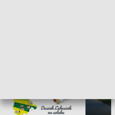
Kalejdoskop
Sołtys na med
WYPOCZYNEK I REKREACJA