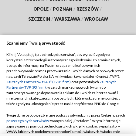
OPOLE
/
POZNAŃ
/
RZESZÓW
/
SZCZECIN
/
WARSZAWA
/
WROCŁAW
Szanujemy Twoją prywatność
Dołącz do nas:
Kliknij "Akceptuję i przechodzę do serwisu", aby wyrazić zgody na
korzystanie z technologii automatycznego śledzenia i zbierania danych,
TVP
dostęp do informacji na Twoim urządzeniu końcowym i ich
Abonament TVP
przechowywanie oraz na przetwarzanie Twoich danych osobowych przez
Regulamin TVP
nas, czyli Telewizję Polską S.A. w likwidacji (zwaną dalej również „TVP”),
Emisja w TVP
Polityka prywatności
Zaufanych Partnerów z IAB* (1201 firm)
oraz pozostałych
Zaufanych
Partnerów TVP (93 firm)
, w celach marketingowych (w tym do
Centrum informacji TVP
Moje zgody
zautomatyzowanego dopasowania reklam do Twoich zainteresowań i
mierzenia ich skuteczności) i pozostałych, które wskazujemy poniżej, a
Naziemna Telewizja Cyfrowa
Pomoc
także zgody na udostępnianie przez nas identyfikatora PPID do Google.
Sklep TVP
Biuro reklamy
Twoje dane osobowe zbierane podczas odwiedzania przez Ciebie naszych
Rada Programowa
Kontakt
poszczególnych serwisów
zwanych dalej „Portalem”, w tym informacje
zapisywane za pomocą technologii takich jak: pliki cookie, sygnalizatory
System NOS
WWW lub innych podobnych technologii umożliwiających świadczenie