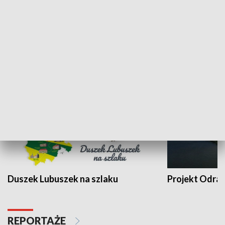
Kalejdoskop
Sołtys na med
WYPOCZYNEK I REKREACJA
Duszek Lubuszek na szlaku
Projekt Odra
REPORTAŻE