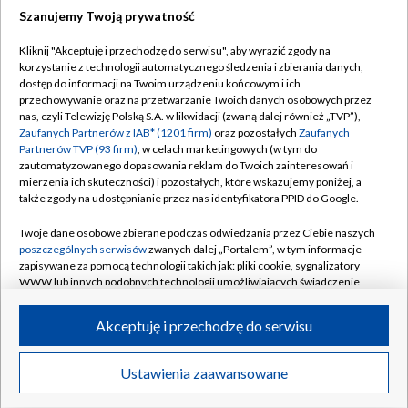
Szanujemy Twoją prywatność
Dołącz do nas:
Kliknij "Akceptuję i przechodzę do serwisu", aby wyrazić zgody na
korzystanie z technologii automatycznego śledzenia i zbierania danych,
TVP
dostęp do informacji na Twoim urządzeniu końcowym i ich
Abonament TVP
przechowywanie oraz na przetwarzanie Twoich danych osobowych przez
Regulamin TVP
nas, czyli Telewizję Polską S.A. w likwidacji (zwaną dalej również „TVP”),
Emisja w TVP
Polityka prywatności
Zaufanych Partnerów z IAB* (1201 firm)
oraz pozostałych
Zaufanych
Partnerów TVP (93 firm)
, w celach marketingowych (w tym do
Centrum informacji TVP
Moje zgody
zautomatyzowanego dopasowania reklam do Twoich zainteresowań i
mierzenia ich skuteczności) i pozostałych, które wskazujemy poniżej, a
Naziemna Telewizja Cyfrowa
Pomoc
także zgody na udostępnianie przez nas identyfikatora PPID do Google.
Sklep TVP
Biuro reklamy
Twoje dane osobowe zbierane podczas odwiedzania przez Ciebie naszych
Rada Programowa
Kontakt
poszczególnych serwisów
zwanych dalej „Portalem”, w tym informacje
zapisywane za pomocą technologii takich jak: pliki cookie, sygnalizatory
System NOS
WWW lub innych podobnych technologii umożliwiających świadczenie
dopasowanych i bezpiecznych usług, personalizację treści oraz reklam,
Informacje o nadawcy
Kanały
udostępnianie funkcji mediów społecznościowych oraz analizowanie
Akceptuję i przechodzę do serwisu
ruchu w Internecie.
Program dla prasy
©2026 Telewizja Polska S.A. w likwidacji
Biuro Reklamy
Twoje dane osobowe zbierane podczas odwiedzania przez Ciebie
Ustawienia zaawansowane
poszczególnych serwisów
na Portalu, takie jak adresy IP, identyfikatory
Ogłoszenie przetargowe
Twoich urządzeń końcowych i identyfikatory plików cookie, informacje o