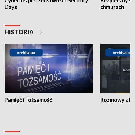
Cyberbezpieczeństwo-IT Security
Bezpieczny s
Days
chmurach
HISTORIA
Pamięć i Tożsamość
Rozmowy z his