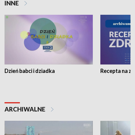
INNE
Dzień babci i dziadka
Recepta na z
ARCHIWALNE