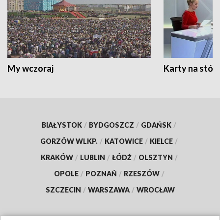
My wczoraj
Karty na stół:
BIAŁYSTOK
/
BYDGOSZCZ
/
GDAŃSK
/
GORZÓW WLKP.
/
KATOWICE
/
KIELCE
/
KRAKÓW
/
LUBLIN
/
ŁÓDŹ
/
OLSZTYN
/
OPOLE
/
POZNAŃ
/
RZESZÓW
/
SZCZECIN
/
WARSZAWA
/
WROCŁAW