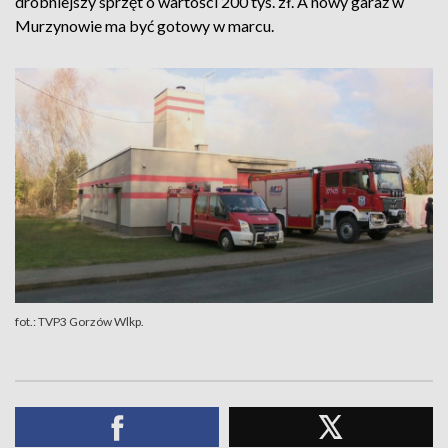
drobniejszy sprzęt o wartości 200 tys. zł. A nowy garaż w
Murzynowie ma być gotowy w marcu.
fot.: TVP3 Gorzów Wlkp.