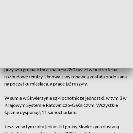
W OSP Murzynowo służy około 20 ochotników, którzy
wyjeżdżają do akcji średnio 60 razy w roku. Jeżdżą do
wypadków, pożarów, ale i na przykład do zasłabnięć. Do tej
pory mieli na stanie tylko poprzedniego starego busa.
Nowy wóz ma zbiornik na wodę o pojemności 3 tysięcy
litrów. Problem w tym, że samochody są teraz dwa a garaż
jeden. Nowy wóz ledwo się do niego mieści. Tu z pomocą
przyszła gmina, która znalazła 350 tys. zł w budżecie na
rozbudowę remizy. Umowa z wykonawcą została podpisana
na początku miesiąca, a prace już ruszyły.
W sumie w Skwierzynie są 4 ochotnicze jednostki, w tym 3 w
Krajowym Systemie Ratowniczo-Gaśniczym. Wszystkie
łącznie dysponują 11 samochodami.
Jeszcze w tym roku jednostki gminy Skwierzyna dostaną