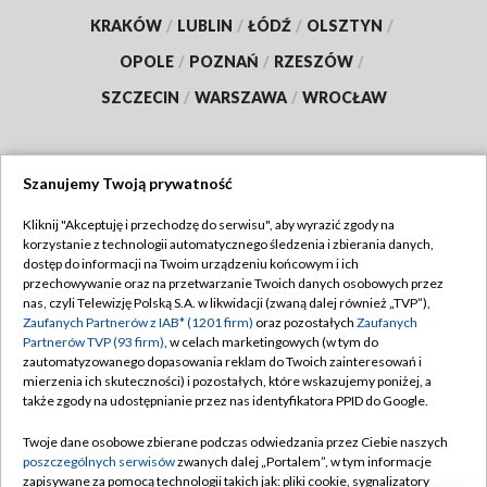
KRAKÓW
/
LUBLIN
/
ŁÓDŹ
/
OLSZTYN
/
OPOLE
/
POZNAŃ
/
RZESZÓW
/
SZCZECIN
/
WARSZAWA
/
WROCŁAW
Szanujemy Twoją prywatność
Dołącz do nas:
Kliknij "Akceptuję i przechodzę do serwisu", aby wyrazić zgody na
korzystanie z technologii automatycznego śledzenia i zbierania danych,
TVP
dostęp do informacji na Twoim urządzeniu końcowym i ich
Abonament TVP
przechowywanie oraz na przetwarzanie Twoich danych osobowych przez
Regulamin TVP
nas, czyli Telewizję Polską S.A. w likwidacji (zwaną dalej również „TVP”),
Emisja w TVP
Polityka prywatności
Zaufanych Partnerów z IAB* (1201 firm)
oraz pozostałych
Zaufanych
Partnerów TVP (93 firm)
, w celach marketingowych (w tym do
Centrum informacji TVP
Moje zgody
zautomatyzowanego dopasowania reklam do Twoich zainteresowań i
mierzenia ich skuteczności) i pozostałych, które wskazujemy poniżej, a
Naziemna Telewizja Cyfrowa
Pomoc
także zgody na udostępnianie przez nas identyfikatora PPID do Google.
Sklep TVP
Biuro reklamy
Twoje dane osobowe zbierane podczas odwiedzania przez Ciebie naszych
Rada Programowa
Kontakt
poszczególnych serwisów
zwanych dalej „Portalem”, w tym informacje
zapisywane za pomocą technologii takich jak: pliki cookie, sygnalizatory