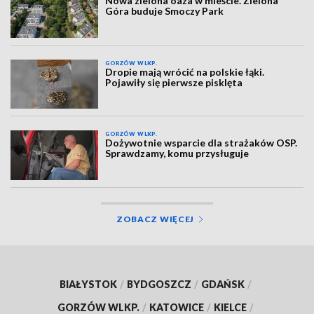
Nowa zielona oaza w mieście. Zielona
Góra buduje Smoczy Park
GORZÓW WLKP.
Dropie mają wrócić na polskie łąki.
Pojawiły się pierwsze pisklęta
GORZÓW WLKP.
Dożywotnie wsparcie dla strażaków OSP.
Sprawdzamy, komu przysługuje
ZOBACZ WIĘCEJ
BIAŁYSTOK
/
BYDGOSZCZ
/
GDAŃSK
/
GORZÓW WLKP.
/
KATOWICE
/
KIELCE
/