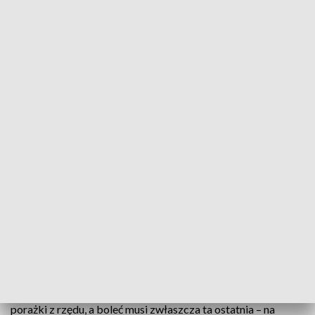
Źródło: Informacje Lubuskie, 20.12.2024
To będzie koszykarskie święto w hali CRS. Zastal
Zielona Góra zmierzy się z mistrzem Polski, a w
składzie i na ławce trenerskiej gości pojawią się
dobrzy znajomi, którzy całkiem niedawno
świętowali sukcesy z Zastalem.
Zastal przed tygodniem świetnie zagrał w pierwszej kwarcie
w meczu ze Startem w Lublinie, ale niewiele to dało, bo
koniec końców poległ. Tymczasem Trefl ma na koncie dwie
porażki z rzędu, a boleć musi zwłaszcza ta ostatnia – na