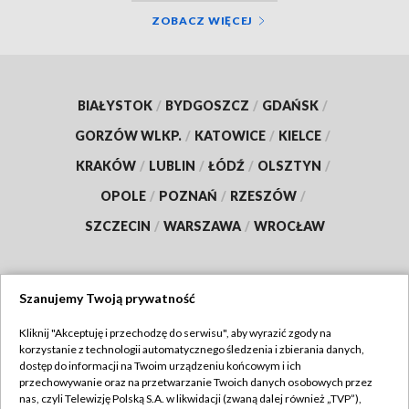
ZOBACZ WIĘCEJ
BIAŁYSTOK
/
BYDGOSZCZ
/
GDAŃSK
/
GORZÓW WLKP.
/
KATOWICE
/
KIELCE
/
KRAKÓW
/
LUBLIN
/
ŁÓDŹ
/
OLSZTYN
/
OPOLE
/
POZNAŃ
/
RZESZÓW
/
SZCZECIN
/
WARSZAWA
/
WROCŁAW
Szanujemy Twoją prywatność
Dołącz do nas:
Kliknij "Akceptuję i przechodzę do serwisu", aby wyrazić zgody na
korzystanie z technologii automatycznego śledzenia i zbierania danych,
TVP
dostęp do informacji na Twoim urządzeniu końcowym i ich
Abonament TVP
przechowywanie oraz na przetwarzanie Twoich danych osobowych przez
Regulamin TVP
nas, czyli Telewizję Polską S.A. w likwidacji (zwaną dalej również „TVP”),