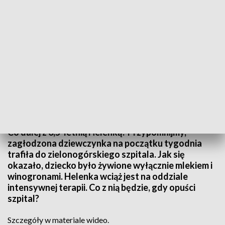
Źródło: Informacje Lubuskie, 20.12.2024
Co dalej z 3,5-letnią Helenką? Przypomnijmy,
zagłodzona dziewczynka na początku tygodnia
trafiła do zielonogórskiego szpitala. Jak się
okazało, dziecko było żywione wyłącznie mlekiem i
winogronami. Helenka wciąż jest na oddziale
intensywnej terapii. Co z nią będzie, gdy opuści
szpital?
Szczegóły w materiale wideo.