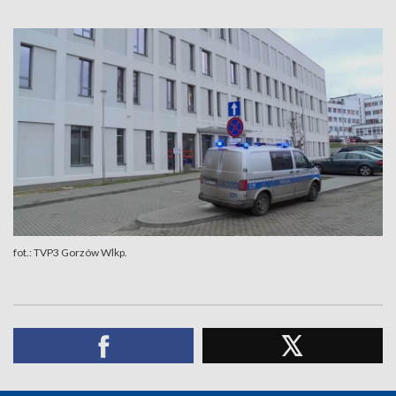
fot.: TVP3 Gorzów Wlkp.