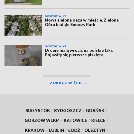
GORZÓW WLKP.
Nowa zielona oaza w mieście. Zielona
Góra buduje Smoczy Park
GORZÓW WLKP.
Dropie mają wrócić na polskie łąki.
Pojawiły się pierwsze pisklęta
ZOBACZ WIĘCEJ
BIAŁYSTOK
/
BYDGOSZCZ
/
GDAŃSK
/
GORZÓW WLKP.
/
KATOWICE
/
KIELCE
/
KRAKÓW
/
LUBLIN
/
ŁÓDŹ
/
OLSZTYN
/