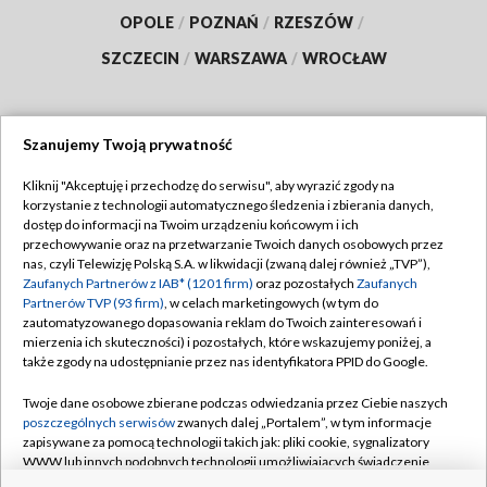
OPOLE
/
POZNAŃ
/
RZESZÓW
/
SZCZECIN
/
WARSZAWA
/
WROCŁAW
Szanujemy Twoją prywatność
Dołącz do nas:
Kliknij "Akceptuję i przechodzę do serwisu", aby wyrazić zgody na
korzystanie z technologii automatycznego śledzenia i zbierania danych,
TVP
dostęp do informacji na Twoim urządzeniu końcowym i ich
Abonament TVP
przechowywanie oraz na przetwarzanie Twoich danych osobowych przez
Regulamin TVP
nas, czyli Telewizję Polską S.A. w likwidacji (zwaną dalej również „TVP”),
Emisja w TVP
Polityka prywatności
Zaufanych Partnerów z IAB* (1201 firm)
oraz pozostałych
Zaufanych
Partnerów TVP (93 firm)
, w celach marketingowych (w tym do
Centrum informacji TVP
Moje zgody
zautomatyzowanego dopasowania reklam do Twoich zainteresowań i
mierzenia ich skuteczności) i pozostałych, które wskazujemy poniżej, a
Naziemna Telewizja Cyfrowa
Pomoc
także zgody na udostępnianie przez nas identyfikatora PPID do Google.
Sklep TVP
Biuro reklamy
Twoje dane osobowe zbierane podczas odwiedzania przez Ciebie naszych
Rada Programowa
Kontakt
poszczególnych serwisów
zwanych dalej „Portalem”, w tym informacje
zapisywane za pomocą technologii takich jak: pliki cookie, sygnalizatory
System NOS
WWW lub innych podobnych technologii umożliwiających świadczenie
dopasowanych i bezpiecznych usług, personalizację treści oraz reklam,