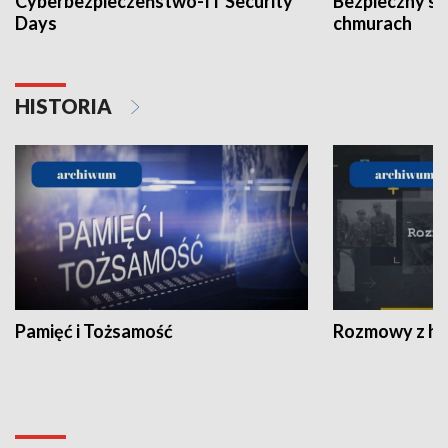
Cyberbezpieczeństwo-IT Security
Bezpieczny s
Days
chmurach
HISTORIA
Pamięć i Tożsamość
Rozmowy z his