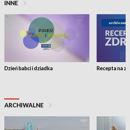
INNE
Dzień babci i dziadka
Recepta na z
ARCHIWALNE