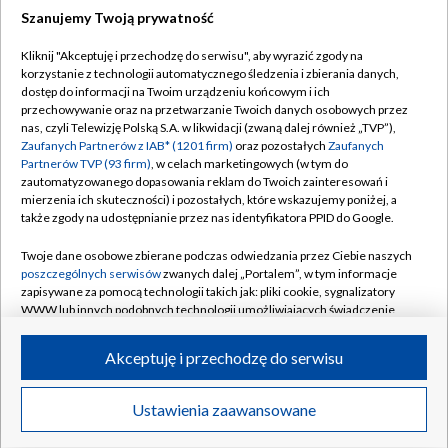
Szanujemy Twoją prywatność
Dołącz do nas:
Kliknij "Akceptuję i przechodzę do serwisu", aby wyrazić zgody na
korzystanie z technologii automatycznego śledzenia i zbierania danych,
TVP
dostęp do informacji na Twoim urządzeniu końcowym i ich
Abonament TVP
przechowywanie oraz na przetwarzanie Twoich danych osobowych przez
Regulamin TVP
nas, czyli Telewizję Polską S.A. w likwidacji (zwaną dalej również „TVP”),
Emisja w TVP
Polityka prywatności
Zaufanych Partnerów z IAB* (1201 firm)
oraz pozostałych
Zaufanych
Partnerów TVP (93 firm)
, w celach marketingowych (w tym do
Centrum informacji TVP
Moje zgody
zautomatyzowanego dopasowania reklam do Twoich zainteresowań i
mierzenia ich skuteczności) i pozostałych, które wskazujemy poniżej, a
Naziemna Telewizja Cyfrowa
Pomoc
także zgody na udostępnianie przez nas identyfikatora PPID do Google.
Sklep TVP
Biuro reklamy
Twoje dane osobowe zbierane podczas odwiedzania przez Ciebie naszych
Rada Programowa
Kontakt
poszczególnych serwisów
zwanych dalej „Portalem”, w tym informacje
zapisywane za pomocą technologii takich jak: pliki cookie, sygnalizatory
System NOS
WWW lub innych podobnych technologii umożliwiających świadczenie
dopasowanych i bezpiecznych usług, personalizację treści oraz reklam,
Informacje o nadawcy
Kanały
udostępnianie funkcji mediów społecznościowych oraz analizowanie
Akceptuję i przechodzę do serwisu
ruchu w Internecie.
Program dla prasy
©2026 Telewizja Polska S.A. w likwidacji
Biuro Reklamy
Twoje dane osobowe zbierane podczas odwiedzania przez Ciebie
Ustawienia zaawansowane
poszczególnych serwisów
na Portalu, takie jak adresy IP, identyfikatory
Ogłoszenie przetargowe
Twoich urządzeń końcowych i identyfikatory plików cookie, informacje o