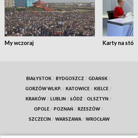
My wczoraj
Karty na stół:
BIAŁYSTOK
/
BYDGOSZCZ
/
GDAŃSK
/
GORZÓW WLKP.
/
KATOWICE
/
KIELCE
/
KRAKÓW
/
LUBLIN
/
ŁÓDŹ
/
OLSZTYN
/
OPOLE
/
POZNAŃ
/
RZESZÓW
/
SZCZECIN
/
WARSZAWA
/
WROCŁAW