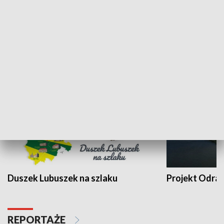
Kalejdoskop
Sołtys na med
WYPOCZYNEK I REKREACJA
Duszek Lubuszek na szlaku
Projekt Odra
REPORTAŻE