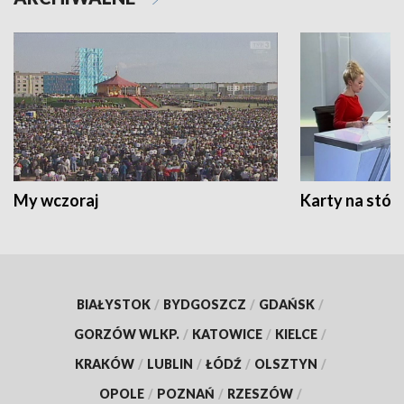
My wczoraj
Karty na stół:
BIAŁYSTOK
/
BYDGOSZCZ
/
GDAŃSK
/
GORZÓW WLKP.
/
KATOWICE
/
KIELCE
/
KRAKÓW
/
LUBLIN
/
ŁÓDŹ
/
OLSZTYN
/
OPOLE
/
POZNAŃ
/
RZESZÓW
/