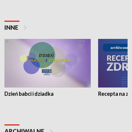
INNE
Dzień babci i dziadka
Recepta na z
ARCHIWALNE