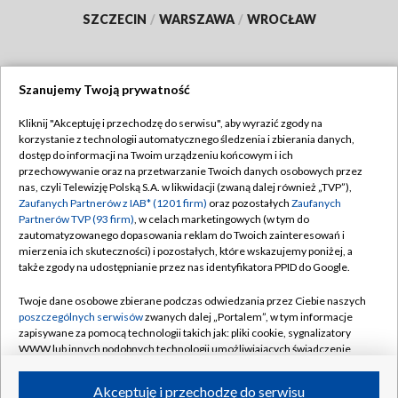
SZCZECIN
/
WARSZAWA
/
WROCŁAW
Szanujemy Twoją prywatność
Dołącz do nas:
Kliknij "Akceptuję i przechodzę do serwisu", aby wyrazić zgody na
korzystanie z technologii automatycznego śledzenia i zbierania danych,
TVP
dostęp do informacji na Twoim urządzeniu końcowym i ich
Abonament TVP
przechowywanie oraz na przetwarzanie Twoich danych osobowych przez
Regulamin TVP
nas, czyli Telewizję Polską S.A. w likwidacji (zwaną dalej również „TVP”),
Emisja w TVP
Polityka prywatności
Zaufanych Partnerów z IAB* (1201 firm)
oraz pozostałych
Zaufanych
Partnerów TVP (93 firm)
, w celach marketingowych (w tym do
Centrum informacji TVP
Moje zgody
zautomatyzowanego dopasowania reklam do Twoich zainteresowań i
mierzenia ich skuteczności) i pozostałych, które wskazujemy poniżej, a
Naziemna Telewizja Cyfrowa
Pomoc
także zgody na udostępnianie przez nas identyfikatora PPID do Google.
Sklep TVP
Biuro reklamy
Twoje dane osobowe zbierane podczas odwiedzania przez Ciebie naszych
Rada Programowa
Kontakt
poszczególnych serwisów
zwanych dalej „Portalem”, w tym informacje
zapisywane za pomocą technologii takich jak: pliki cookie, sygnalizatory
System NOS
WWW lub innych podobnych technologii umożliwiających świadczenie
dopasowanych i bezpiecznych usług, personalizację treści oraz reklam,
Informacje o nadawcy
Kanały
udostępnianie funkcji mediów społecznościowych oraz analizowanie
Akceptuję i przechodzę do serwisu
ruchu w Internecie.