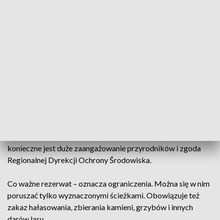
hektarowy teren to mozaika torfowisk. Miejsce ze
specyficzną roślinnością, które od dziś jest objęte specjalną
ochroną.
Jednym z takich gatunków występujących w rezerwacie
Torfowisko Ustronie jest owadożerna rosiczka okrągłolistna.
Roślina kwitnie od czerwca do sierpnia i wymaga dużej
wilgoci, która jest w torfowisku. Naturalna retencja wody w
takich miejscach sprawia, że jest tu dużo zwierząt.
Nadleśnictwo Bogdaniec ma plany na kolejne
rezerwaty. Tefosik jest bowiem więcej. By powstały
konieczne jest duże zaangażowanie przyrodników i zgoda
Regionalnej Dyrekcji Ochrony Środowiska.
Co ważne rezerwat – oznacza ograniczenia. Można się w nim
poruszać tylko wyznaczonymi ścieżkami. Obowiązuje też
zakaz hałasowania, zbierania kamieni, grzybów i innych
darów lasu.