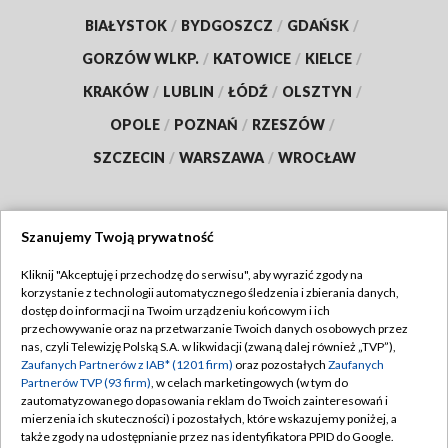
BIAŁYSTOK
/
BYDGOSZCZ
/
GDAŃSK
/
GORZÓW WLKP.
/
KATOWICE
/
KIELCE
/
KRAKÓW
/
LUBLIN
/
ŁÓDŹ
/
OLSZTYN
/
OPOLE
/
POZNAŃ
/
RZESZÓW
/
SZCZECIN
/
WARSZAWA
/
WROCŁAW
Szanujemy Twoją prywatność
Dołącz do nas:
Kliknij "Akceptuję i przechodzę do serwisu", aby wyrazić zgody na
korzystanie z technologii automatycznego śledzenia i zbierania danych,
TVP
dostęp do informacji na Twoim urządzeniu końcowym i ich
Abonament TVP
przechowywanie oraz na przetwarzanie Twoich danych osobowych przez
Regulamin TVP
nas, czyli Telewizję Polską S.A. w likwidacji (zwaną dalej również „TVP”),
Emisja w TVP
Polityka prywatności
Zaufanych Partnerów z IAB* (1201 firm)
oraz pozostałych
Zaufanych
Partnerów TVP (93 firm)
, w celach marketingowych (w tym do
Centrum informacji TVP
Moje zgody
zautomatyzowanego dopasowania reklam do Twoich zainteresowań i
mierzenia ich skuteczności) i pozostałych, które wskazujemy poniżej, a
Naziemna Telewizja Cyfrowa
Pomoc
także zgody na udostępnianie przez nas identyfikatora PPID do Google.