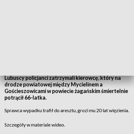
Źródło: Informacje Lubuskie, 16.12.2024
Poszukiwania trwały kilka tygodni, ale udało się.
Lubuscy policjanci zatrzymali kierowcę, który na
drodze powiatowej między Mycielinem a
Gościeszowicami w powiecie żagańskim śmiertelnie
potrącił 66-latka.
Sprawca wypadku trafił do aresztu, grozi mu 20 lat więzienia.
Szczegóły w materiale wideo.