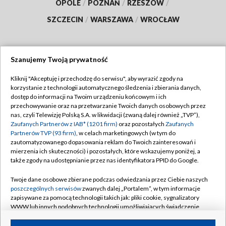
OPOLE
/
POZNAŃ
/
RZESZÓW
/
SZCZECIN
/
WARSZAWA
/
WROCŁAW
Szanujemy Twoją prywatność
Dołącz do nas:
Kliknij "Akceptuję i przechodzę do serwisu", aby wyrazić zgody na
korzystanie z technologii automatycznego śledzenia i zbierania danych,
TVP
dostęp do informacji na Twoim urządzeniu końcowym i ich
Abonament TVP
przechowywanie oraz na przetwarzanie Twoich danych osobowych przez
Regulamin TVP
nas, czyli Telewizję Polską S.A. w likwidacji (zwaną dalej również „TVP”),
Emisja w TVP
Polityka prywatności
Zaufanych Partnerów z IAB* (1201 firm)
oraz pozostałych
Zaufanych
Partnerów TVP (93 firm)
, w celach marketingowych (w tym do
Centrum informacji TVP
Moje zgody
zautomatyzowanego dopasowania reklam do Twoich zainteresowań i
mierzenia ich skuteczności) i pozostałych, które wskazujemy poniżej, a
Naziemna Telewizja Cyfrowa
Pomoc
także zgody na udostępnianie przez nas identyfikatora PPID do Google.
Sklep TVP
Biuro reklamy
Twoje dane osobowe zbierane podczas odwiedzania przez Ciebie naszych
Rada Programowa
Kontakt
poszczególnych serwisów
zwanych dalej „Portalem”, w tym informacje
zapisywane za pomocą technologii takich jak: pliki cookie, sygnalizatory
System NOS
WWW lub innych podobnych technologii umożliwiających świadczenie
dopasowanych i bezpiecznych usług, personalizację treści oraz reklam,
Informacje o nadawcy
Kanały
udostępnianie funkcji mediów społecznościowych oraz analizowanie