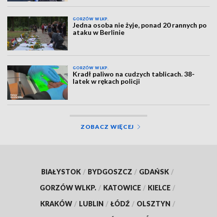
GORZÓW WLKP.
Jedna osoba nie żyje, ponad 20 rannych po
ataku w Berlinie
GORZÓW WLKP.
Kradł paliwo na cudzych tablicach. 38-
latek w rękach policji
ZOBACZ WIĘCEJ
BIAŁYSTOK
/
BYDGOSZCZ
/
GDAŃSK
/
GORZÓW WLKP.
/
KATOWICE
/
KIELCE
/
KRAKÓW
/
LUBLIN
/
ŁÓDŹ
/
OLSZTYN
/