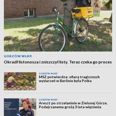
GORZÓW WLKP.
Okradł listonosza i zniszczył listy. Teraz czeka go proces
GORZÓW WLKP.
MSZ potwierdza: ofiarą tragicznych
wydarzeń w Berlinie była Polka
GORZÓW WLKP.
Areszt po strzelaninie w Zielonej Górze.
Podejrzanemu grożą 3 lata więzienia