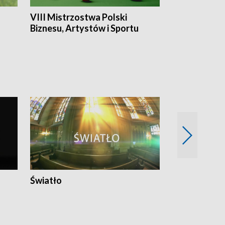
VIII Mistrzostwa Polski
Cztery kwar
Biznesu, Artystów i Sportu
Światło
Nowy adres