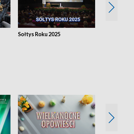
h
Sołtys Roku 2025
20 lat minęł
Wlkp.