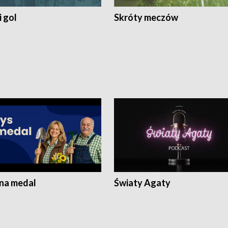
 gol
Skróty meczów
 na medal
Światy Agaty