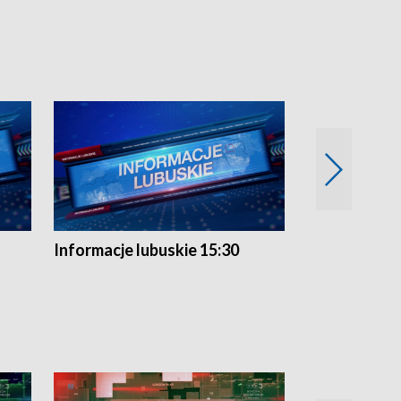
Informacje lubuskie 15:30
Przegląd ty