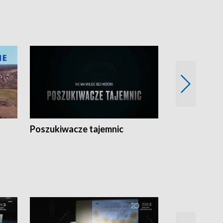
Poszukiwacze tajemnic
Kostrzyn na 