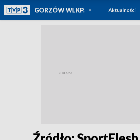
POWRÓT DO
GORZÓW WLKP.
Aktualności
TVP REGIONY
Źródło: SportFlesh