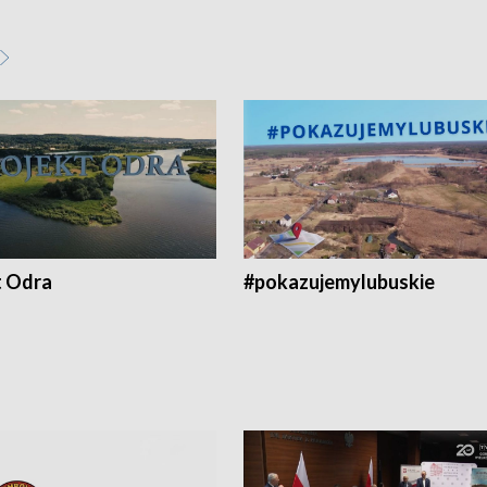
t Odra
#pokazujemylubuskie