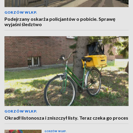
GORZÓW WLKP.
Podejrzany oskarża policjantów o pobicie. Sprawę
wyjaśni śledztwo
GORZÓW WLKP.
Okradł listonosza i zniszczył listy. Teraz czeka go proces
GORZÓW WLKP.