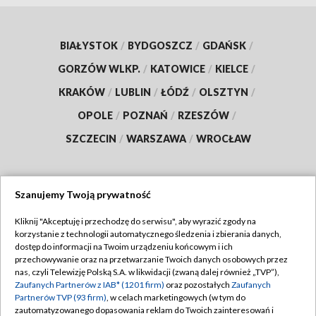
BIAŁYSTOK
/
BYDGOSZCZ
/
GDAŃSK
/
GORZÓW WLKP.
/
KATOWICE
/
KIELCE
/
KRAKÓW
/
LUBLIN
/
ŁÓDŹ
/
OLSZTYN
/
OPOLE
/
POZNAŃ
/
RZESZÓW
/
SZCZECIN
/
WARSZAWA
/
WROCŁAW
Szanujemy Twoją prywatność
Dołącz do nas:
Kliknij "Akceptuję i przechodzę do serwisu", aby wyrazić zgody na
korzystanie z technologii automatycznego śledzenia i zbierania danych,
TVP
dostęp do informacji na Twoim urządzeniu końcowym i ich
Abonament TVP
przechowywanie oraz na przetwarzanie Twoich danych osobowych przez
Regulamin TVP
nas, czyli Telewizję Polską S.A. w likwidacji (zwaną dalej również „TVP”),
Emisja w TVP
Polityka prywatności
Zaufanych Partnerów z IAB* (1201 firm)
oraz pozostałych
Zaufanych
Partnerów TVP (93 firm)
, w celach marketingowych (w tym do
Centrum informacji TVP
Moje zgody
zautomatyzowanego dopasowania reklam do Twoich zainteresowań i