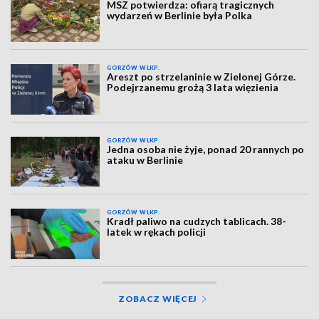
MSZ potwierdza: ofiarą tragicznych
wydarzeń w Berlinie była Polka
GORZÓW WLKP.
Areszt po strzelaninie w Zielonej Górze.
Podejrzanemu grożą 3 lata więzienia
GORZÓW WLKP.
Jedna osoba nie żyje, ponad 20 rannych po
ataku w Berlinie
GORZÓW WLKP.
Kradł paliwo na cudzych tablicach. 38-
latek w rękach policji
ZOBACZ WIĘCEJ