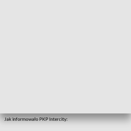
fot. TVP3 Gorzów Wlkp.
W Świebodzinie na przejeździe kolejowym przy ulicy
Zachodniej doszło tragicznego wypadku. Pociąg
śmiertelnie potrącił mężczyznę. Wypadek miał
miejsce na torach, po których jeżdżą pociągi relacji
Warszawa-Berlin. Okoliczności wypadku bada
policja i prokurator. Ruch pociągów na trasie, został
wstrzymany na wiele godzin.
Jak informowało PKP Intercity: