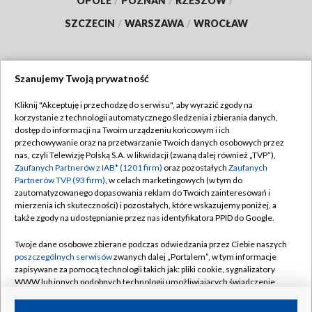
OPOLE
/
POZNAŃ
/
RZESZÓW
/
SZCZECIN
/
WARSZAWA
/
WROCŁAW
Szanujemy Twoją prywatność
Dołącz do nas:
Kliknij "Akceptuję i przechodzę do serwisu", aby wyrazić zgody na
korzystanie z technologii automatycznego śledzenia i zbierania danych,
TVP
dostęp do informacji na Twoim urządzeniu końcowym i ich
Abonament TVP
przechowywanie oraz na przetwarzanie Twoich danych osobowych przez
Regulamin TVP
nas, czyli Telewizję Polską S.A. w likwidacji (zwaną dalej również „TVP”),
Emisja w TVP
Polityka prywatności
Zaufanych Partnerów z IAB* (1201 firm)
oraz pozostałych
Zaufanych
Partnerów TVP (93 firm)
, w celach marketingowych (w tym do
Centrum informacji TVP
Moje zgody
zautomatyzowanego dopasowania reklam do Twoich zainteresowań i
mierzenia ich skuteczności) i pozostałych, które wskazujemy poniżej, a
Naziemna Telewizja Cyfrowa
Pomoc
także zgody na udostępnianie przez nas identyfikatora PPID do Google.
Sklep TVP
Biuro reklamy
Twoje dane osobowe zbierane podczas odwiedzania przez Ciebie naszych
Rada Programowa
Kontakt
poszczególnych serwisów
zwanych dalej „Portalem”, w tym informacje
zapisywane za pomocą technologii takich jak: pliki cookie, sygnalizatory
System NOS
WWW lub innych podobnych technologii umożliwiających świadczenie
dopasowanych i bezpiecznych usług, personalizację treści oraz reklam,
Informacje o nadawcy
Kanały
udostępnianie funkcji mediów społecznościowych oraz analizowanie