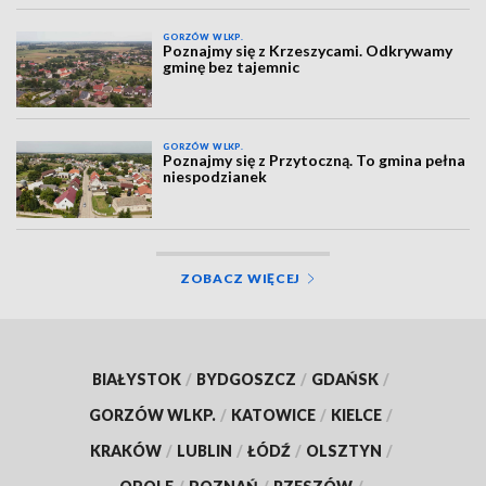
GORZÓW WLKP.
Poznajmy się z Krzeszycami. Odkrywamy
gminę bez tajemnic
GORZÓW WLKP.
Poznajmy się z Przytoczną. To gmina pełna
niespodzianek
ZOBACZ WIĘCEJ
BIAŁYSTOK
/
BYDGOSZCZ
/
GDAŃSK
/
GORZÓW WLKP.
/
KATOWICE
/
KIELCE
/
KRAKÓW
/
LUBLIN
/
ŁÓDŹ
/
OLSZTYN
/