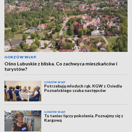
GORZÓW WLKP.
Ośno Lubuskie z bliska. Co zachwyca mieszkańców i
turystów?
GORZÓW WLKP.
Potrzebują młodych rąk. KGW z Osiedla
Poznańskiego szuka następców
GORZÓW WLKP.
Tu taniec łączy pokolenia. Poznajmy się z
Kargową