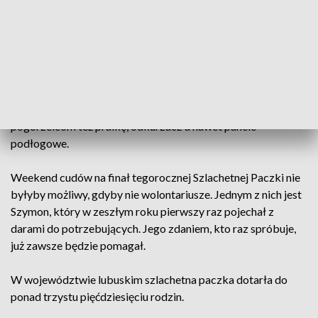
W kilka chwil rodzina straciła wszystko to, na co pracowała
latami. Ogień zniszczył łazienki, sypialnie, garderobę i strych.
Podczas gaszenia pożaru zmieszczone zostały też sprzęty
AGD i wiele innych niezbędnych do życia rzeczy.
W ramach Szlachetnej Paczki wolontariusze przekazali
pogorzelcom też pralkę, odkurzacz a nawet panele
podłogowe.
Weekend cudów na finał tegorocznej Szlachetnej Paczki nie
byłyby możliwy, gdyby nie wolontariusze. Jednym z nich jest
Szymon, który w zeszłym roku pierwszy raz pojechał z
darami do potrzebujących. Jego zdaniem, kto raz spróbuje,
już zawsze będzie pomagał.
W województwie lubuskim szlachetna paczka dotarła do
ponad trzystu pięćdziesięciu rodzin.