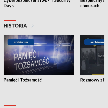
Cyberbezpieczeństwo-IT Security
Bezpieczny s
Days
chmurach
HISTORIA
Pamięć i Tożsamość
Rozmowy z his