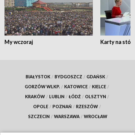
My wczoraj
Karty na stół:
BIAŁYSTOK
/
BYDGOSZCZ
/
GDAŃSK
/
GORZÓW WLKP.
/
KATOWICE
/
KIELCE
/
KRAKÓW
/
LUBLIN
/
ŁÓDŹ
/
OLSZTYN
/
OPOLE
/
POZNAŃ
/
RZESZÓW
/
SZCZECIN
/
WARSZAWA
/
WROCŁAW