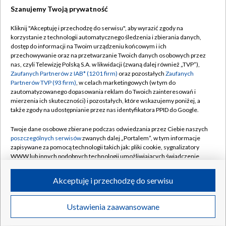
Szanujemy Twoją prywatność
Dołącz do nas:
Kliknij "Akceptuję i przechodzę do serwisu", aby wyrazić zgody na
korzystanie z technologii automatycznego śledzenia i zbierania danych,
TVP
dostęp do informacji na Twoim urządzeniu końcowym i ich
Abonament TVP
przechowywanie oraz na przetwarzanie Twoich danych osobowych przez
Regulamin TVP
nas, czyli Telewizję Polską S.A. w likwidacji (zwaną dalej również „TVP”),
Emisja w TVP
Polityka prywatności
Zaufanych Partnerów z IAB* (1201 firm)
oraz pozostałych
Zaufanych
Partnerów TVP (93 firm)
, w celach marketingowych (w tym do
Centrum informacji TVP
Moje zgody
zautomatyzowanego dopasowania reklam do Twoich zainteresowań i
mierzenia ich skuteczności) i pozostałych, które wskazujemy poniżej, a
Naziemna Telewizja Cyfrowa
Pomoc
także zgody na udostępnianie przez nas identyfikatora PPID do Google.
Sklep TVP
Biuro reklamy
Twoje dane osobowe zbierane podczas odwiedzania przez Ciebie naszych
Rada Programowa
Kontakt
poszczególnych serwisów
zwanych dalej „Portalem”, w tym informacje
zapisywane za pomocą technologii takich jak: pliki cookie, sygnalizatory
System NOS
WWW lub innych podobnych technologii umożliwiających świadczenie
dopasowanych i bezpiecznych usług, personalizację treści oraz reklam,
Informacje o nadawcy
Kanały
udostępnianie funkcji mediów społecznościowych oraz analizowanie
Akceptuję i przechodzę do serwisu
ruchu w Internecie.
Program dla prasy
©2026 Telewizja Polska S.A. w likwidacji
Biuro Reklamy
Twoje dane osobowe zbierane podczas odwiedzania przez Ciebie
Ustawienia zaawansowane
poszczególnych serwisów
na Portalu, takie jak adresy IP, identyfikatory
Ogłoszenie przetargowe
Twoich urządzeń końcowych i identyfikatory plików cookie, informacje o