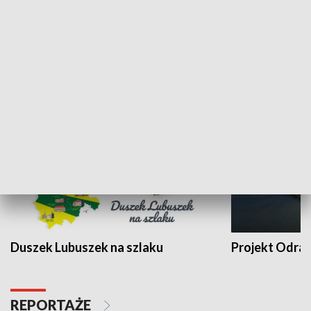
Kalejdoskop
Sołtys na med
WYPOCZYNEK I REKREACJA
Duszek Lubuszek na szlaku
Projekt Odra
REPORTAŻE