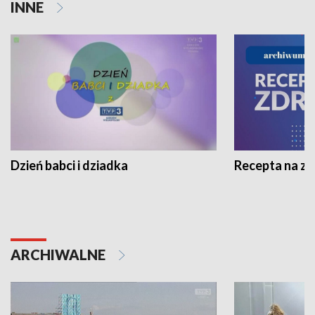
INNE
Dzień babci i dziadka
Recepta na z
ARCHIWALNE