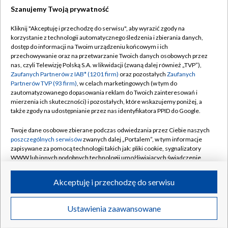
Szanujemy Twoją prywatność
Dołącz do nas:
Kliknij "Akceptuję i przechodzę do serwisu", aby wyrazić zgody na
korzystanie z technologii automatycznego śledzenia i zbierania danych,
TVP
dostęp do informacji na Twoim urządzeniu końcowym i ich
Abonament TVP
przechowywanie oraz na przetwarzanie Twoich danych osobowych przez
Regulamin TVP
nas, czyli Telewizję Polską S.A. w likwidacji (zwaną dalej również „TVP”),
Emisja w TVP
Polityka prywatności
Zaufanych Partnerów z IAB* (1201 firm)
oraz pozostałych
Zaufanych
Partnerów TVP (93 firm)
, w celach marketingowych (w tym do
Centrum informacji TVP
Moje zgody
zautomatyzowanego dopasowania reklam do Twoich zainteresowań i
mierzenia ich skuteczności) i pozostałych, które wskazujemy poniżej, a
Naziemna Telewizja Cyfrowa
Pomoc
także zgody na udostępnianie przez nas identyfikatora PPID do Google.
Sklep TVP
Biuro reklamy
Twoje dane osobowe zbierane podczas odwiedzania przez Ciebie naszych
Rada Programowa
Kontakt
poszczególnych serwisów
zwanych dalej „Portalem”, w tym informacje
zapisywane za pomocą technologii takich jak: pliki cookie, sygnalizatory
System NOS
WWW lub innych podobnych technologii umożliwiających świadczenie
dopasowanych i bezpiecznych usług, personalizację treści oraz reklam,
Informacje o nadawcy
Kanały
udostępnianie funkcji mediów społecznościowych oraz analizowanie
Akceptuję i przechodzę do serwisu
ruchu w Internecie.
Program dla prasy
©2026 Telewizja Polska S.A. w likwidacji
Biuro Reklamy
Twoje dane osobowe zbierane podczas odwiedzania przez Ciebie
Ustawienia zaawansowane
poszczególnych serwisów
na Portalu, takie jak adresy IP, identyfikatory
Ogłoszenie przetargowe
Twoich urządzeń końcowych i identyfikatory plików cookie, informacje o