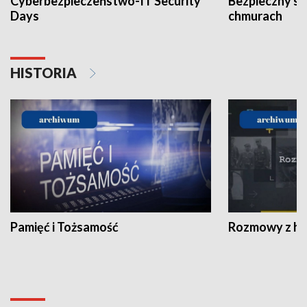
Cyberbezpieczeństwo-IT Security
Bezpieczny s
Days
chmurach
HISTORIA
Pamięć i Tożsamość
Rozmowy z his