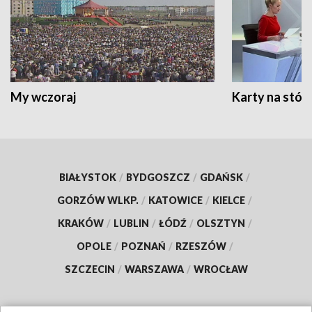
My wczoraj
Karty na stół:
BIAŁYSTOK
/
BYDGOSZCZ
/
GDAŃSK
/
GORZÓW WLKP.
/
KATOWICE
/
KIELCE
/
KRAKÓW
/
LUBLIN
/
ŁÓDŹ
/
OLSZTYN
/
OPOLE
/
POZNAŃ
/
RZESZÓW
/
SZCZECIN
/
WARSZAWA
/
WROCŁAW