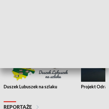
Kalejdoskop
Sołtys na med
WYPOCZYNEK I REKREACJA
Duszek Lubuszek na szlaku
Projekt Odra
REPORTAŻE