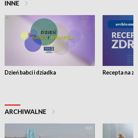
INNE
Dzień babci i dziadka
Recepta na z
ARCHIWALNE