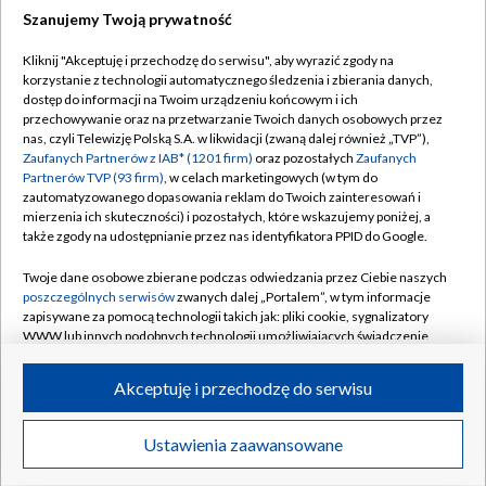
Szanujemy Twoją prywatność
Dołącz do nas:
Kliknij "Akceptuję i przechodzę do serwisu", aby wyrazić zgody na
korzystanie z technologii automatycznego śledzenia i zbierania danych,
TVP
dostęp do informacji na Twoim urządzeniu końcowym i ich
Abonament TVP
przechowywanie oraz na przetwarzanie Twoich danych osobowych przez
Regulamin TVP
nas, czyli Telewizję Polską S.A. w likwidacji (zwaną dalej również „TVP”),
Emisja w TVP
Polityka prywatności
Zaufanych Partnerów z IAB* (1201 firm)
oraz pozostałych
Zaufanych
Partnerów TVP (93 firm)
, w celach marketingowych (w tym do
Centrum informacji TVP
Moje zgody
zautomatyzowanego dopasowania reklam do Twoich zainteresowań i
mierzenia ich skuteczności) i pozostałych, które wskazujemy poniżej, a
Naziemna Telewizja Cyfrowa
Pomoc
także zgody na udostępnianie przez nas identyfikatora PPID do Google.
Sklep TVP
Biuro reklamy
Twoje dane osobowe zbierane podczas odwiedzania przez Ciebie naszych
Rada Programowa
Kontakt
poszczególnych serwisów
zwanych dalej „Portalem”, w tym informacje
zapisywane za pomocą technologii takich jak: pliki cookie, sygnalizatory
System NOS
WWW lub innych podobnych technologii umożliwiających świadczenie
dopasowanych i bezpiecznych usług, personalizację treści oraz reklam,
Informacje o nadawcy
Kanały
udostępnianie funkcji mediów społecznościowych oraz analizowanie
Akceptuję i przechodzę do serwisu
ruchu w Internecie.
Program dla prasy
©2026 Telewizja Polska S.A. w likwidacji
Biuro Reklamy
Twoje dane osobowe zbierane podczas odwiedzania przez Ciebie
Ustawienia zaawansowane
poszczególnych serwisów
na Portalu, takie jak adresy IP, identyfikatory
Ogłoszenie przetargowe
Twoich urządzeń końcowych i identyfikatory plików cookie, informacje o