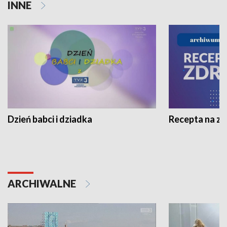
INNE
Dzień babci i dziadka
Recepta na z
ARCHIWALNE