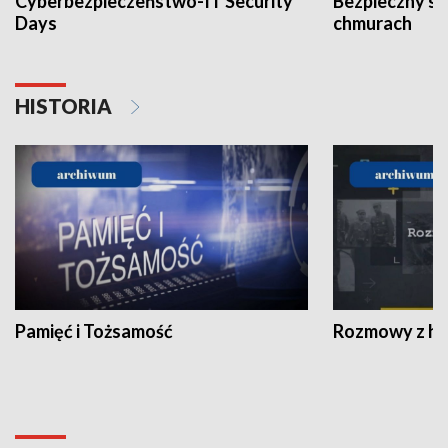
Cyberbezpieczeństwo-IT Security
Bezpieczny s
Days
chmurach
HISTORIA
Pamięć i Tożsamość
Rozmowy z his