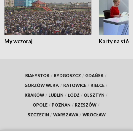
My wczoraj
Karty na stół:
BIAŁYSTOK
/
BYDGOSZCZ
/
GDAŃSK
/
GORZÓW WLKP.
/
KATOWICE
/
KIELCE
/
KRAKÓW
/
LUBLIN
/
ŁÓDŹ
/
OLSZTYN
/
OPOLE
/
POZNAŃ
/
RZESZÓW
/
SZCZECIN
/
WARSZAWA
/
WROCŁAW