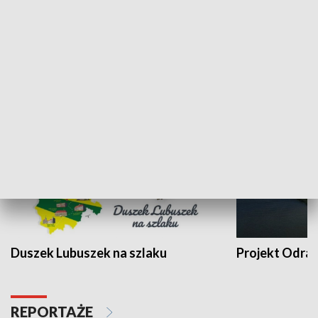
Kalejdoskop
Sołtys na med
WYPOCZYNEK I REKREACJA
Duszek Lubuszek na szlaku
Projekt Odra
REPORTAŻE