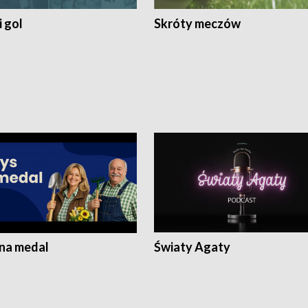
 gol
Skróty meczów
 na medal
Światy Agaty