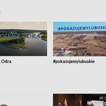
t Odra
#pokazujemylubuskie