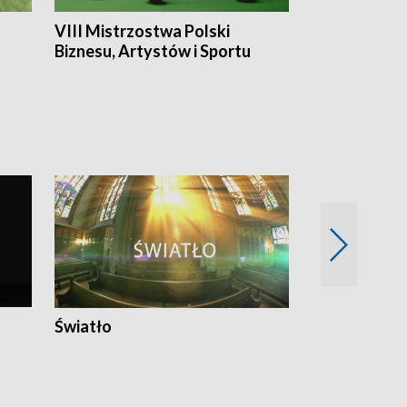
VIII Mistrzostwa Polski
Cztery kwar
Biznesu, Artystów i Sportu
Światło
Nowy adres