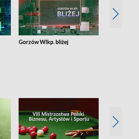
Gorzów Wlkp. bliżej
Lubuskie bliż