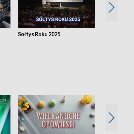
h
Sołtys Roku 2025
20 lat minęł
Wlkp.