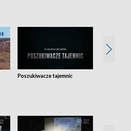
Poszukiwacze tajemnic
Kostrzyn na 