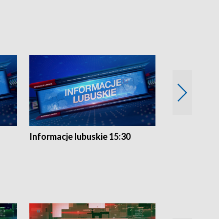
Informacje lubuskie 15:30
Przegląd ty