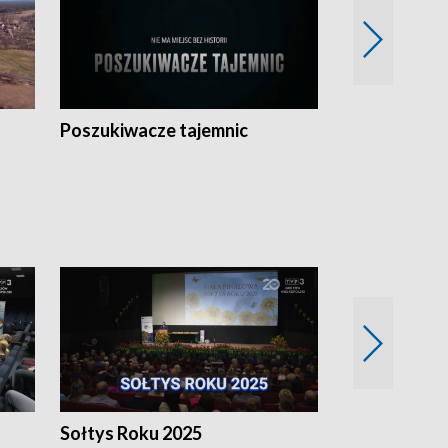
Poszukiwacze tajemnic
Kostrzyn na 
h
Sołtys Roku 2025
20 lat minęł