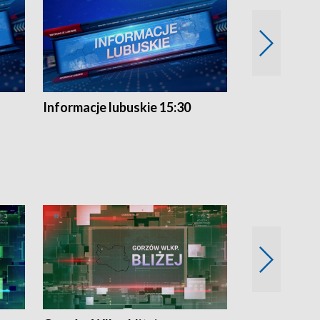
Informacje lubuskie 15:30
Przegląd ty