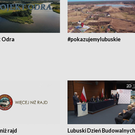
t Odra
#pokazujemylubuskie
niż rajd
Lubuski Dzień Budowalnyc