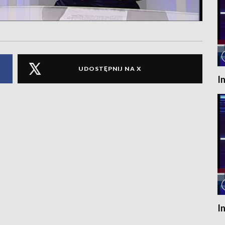
UDOSTĘPNIJ NA X
I
I