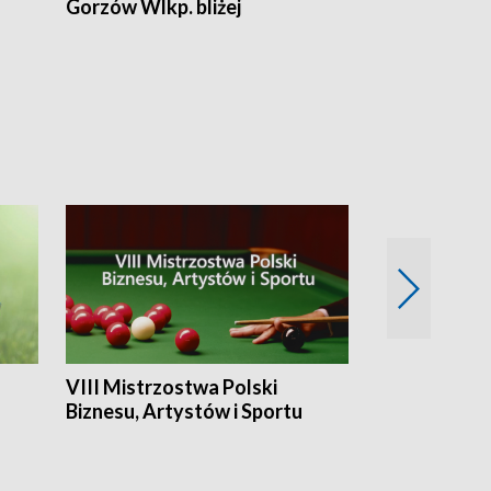
Gorzów Wlkp. bliżej
Lubuskie bliż
VIII Mistrzostwa Polski
Cztery kwar
Biznesu, Artystów i Sportu