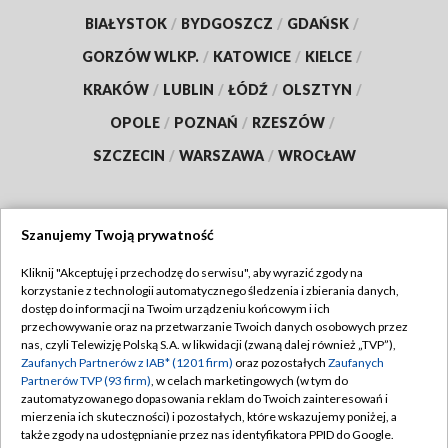
BIAŁYSTOK
/
BYDGOSZCZ
/
GDAŃSK
/
GORZÓW WLKP.
/
KATOWICE
/
KIELCE
/
KRAKÓW
/
LUBLIN
/
ŁÓDŹ
/
OLSZTYN
/
OPOLE
/
POZNAŃ
/
RZESZÓW
/
SZCZECIN
/
WARSZAWA
/
WROCŁAW
Szanujemy Twoją prywatność
Dołącz do nas:
Kliknij "Akceptuję i przechodzę do serwisu", aby wyrazić zgody na
korzystanie z technologii automatycznego śledzenia i zbierania danych,
TVP
dostęp do informacji na Twoim urządzeniu końcowym i ich
Abonament TVP
przechowywanie oraz na przetwarzanie Twoich danych osobowych przez
Regulamin TVP
nas, czyli Telewizję Polską S.A. w likwidacji (zwaną dalej również „TVP”),
Emisja w TVP
Polityka prywatności
Zaufanych Partnerów z IAB* (1201 firm)
oraz pozostałych
Zaufanych
Partnerów TVP (93 firm)
, w celach marketingowych (w tym do
Centrum informacji TVP
Moje zgody
zautomatyzowanego dopasowania reklam do Twoich zainteresowań i
mierzenia ich skuteczności) i pozostałych, które wskazujemy poniżej, a
Naziemna Telewizja Cyfrowa
Pomoc
także zgody na udostępnianie przez nas identyfikatora PPID do Google.