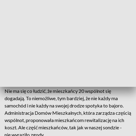
Widok brodzących w wodzie rodziców z dziećmi w wózkach
nie jest tu niczym nadzwyczajnym. Mieszkańcy sami układają
płytki i cegły, żeby spróbować przejść przez podwórko suchą
nogą. Albo suchą kulą. I to nie jest droga rekreacyjna tylko
obowiązkowa trasa do śmietników.
Jak mówi jeden z mieszkańców, dyrektor ZGM-u
zaproponował, by mieszkańcy wykupili sobie podwórka lub
zrobili zrzutkę na ich rewitalizację. Składać mieliby się
mieszkańcy około 20 wspólnot. Dużo ludzi. Jednym to pasuje
a innym nie.
Nie ma się co łudzić, że mieszkańcy 20 wspólnot się
dogadają. To niemożliwe, tym bardziej, że nie każdy ma
samochód i nie każdy na swojej drodze spotyka to bajoro.
Administracja Domów Mieszkalnych, która zarządza częścią
wspólnot, proponowała mieszkańcom rewitalizację na ich
koszt. Ale część mieszkańców, tak jak w naszej sondzie -
nie wyraziło zgody.