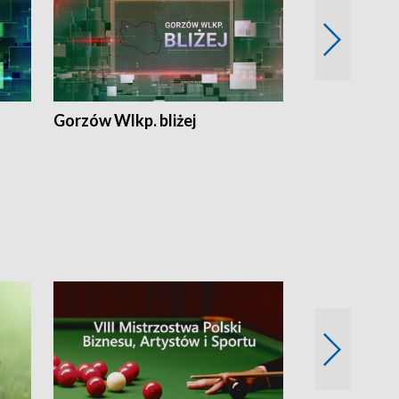
Gorzów Wlkp. bliżej
Lubuskie bliż