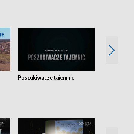
Poszukiwacze tajemnic
Kostrzyn na 