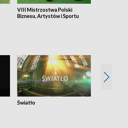
VIII Mistrzostwa Polski
Cztery kwar
Biznesu, Artystów i Sportu
Światło
Nowy adres