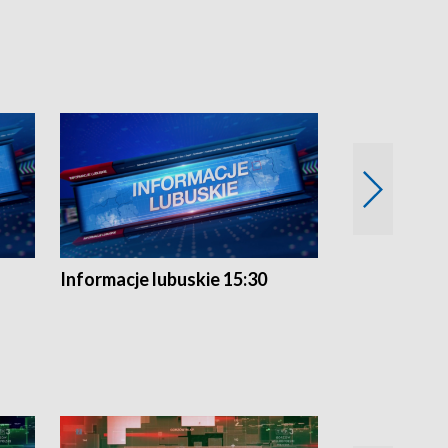
Informacje lubuskie 15:30
Przegląd ty