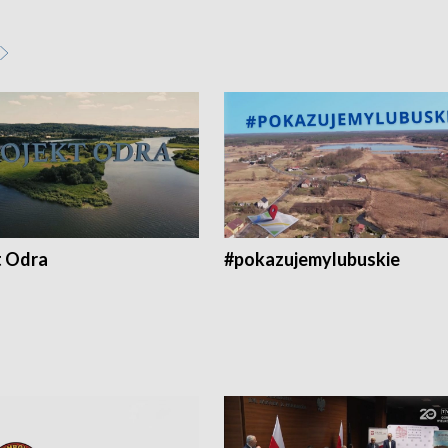
t Odra
#pokazujemylubuskie