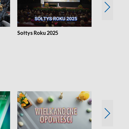
h
Sołtys Roku 2025
20 lat minęł
Wlkp.