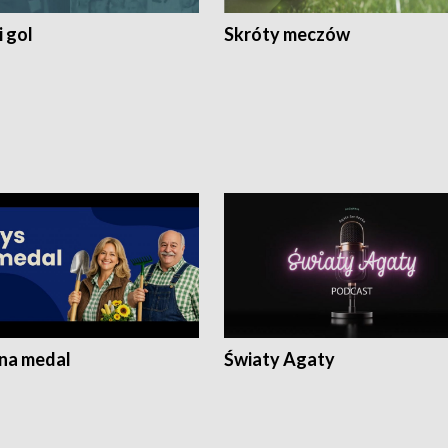
 gol
Skróty meczów
 na medal
Światy Agaty