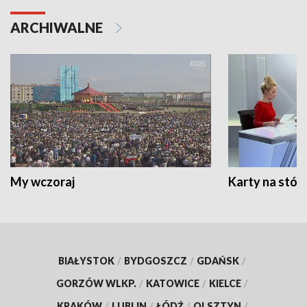
ARCHIWALNE
My wczoraj
Karty na stół:
BIAŁYSTOK
/
BYDGOSZCZ
/
GDAŃSK
/
GORZÓW WLKP.
/
KATOWICE
/
KIELCE
/
KRAKÓW
/
LUBLIN
/
ŁÓDŹ
/
OLSZTYN
/