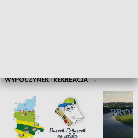
Kalejdoskop
Sołtys na med
WYPOCZYNEK I REKREACJA