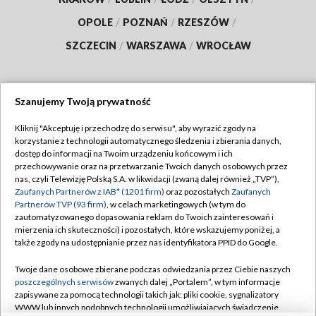
OPOLE
/
POZNAŃ
/
RZESZÓW
/
SZCZECIN
/
WARSZAWA
/
WROCŁAW
Szanujemy Twoją prywatność
Dołącz do nas:
Kliknij "Akceptuję i przechodzę do serwisu", aby wyrazić zgody na
korzystanie z technologii automatycznego śledzenia i zbierania danych,
TVP
dostęp do informacji na Twoim urządzeniu końcowym i ich
Abonament TVP
przechowywanie oraz na przetwarzanie Twoich danych osobowych przez
Regulamin TVP
nas, czyli Telewizję Polską S.A. w likwidacji (zwaną dalej również „TVP”),
Emisja w TVP
Polityka prywatności
Zaufanych Partnerów z IAB* (1201 firm)
oraz pozostałych
Zaufanych
Partnerów TVP (93 firm)
, w celach marketingowych (w tym do
Centrum informacji TVP
Moje zgody
zautomatyzowanego dopasowania reklam do Twoich zainteresowań i
mierzenia ich skuteczności) i pozostałych, które wskazujemy poniżej, a
Naziemna Telewizja Cyfrowa
Pomoc
także zgody na udostępnianie przez nas identyfikatora PPID do Google.
Sklep TVP
Biuro reklamy
Twoje dane osobowe zbierane podczas odwiedzania przez Ciebie naszych
Rada Programowa
Kontakt
poszczególnych serwisów
zwanych dalej „Portalem”, w tym informacje
zapisywane za pomocą technologii takich jak: pliki cookie, sygnalizatory
System NOS
WWW lub innych podobnych technologii umożliwiających świadczenie