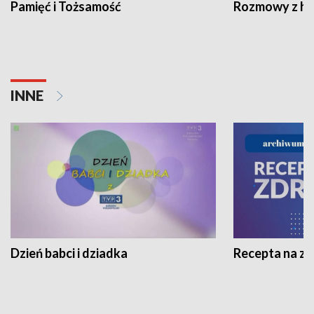
Pamięć i Tożsamość
Rozmowy z his
INNE
Dzień babci i dziadka
Recepta na z