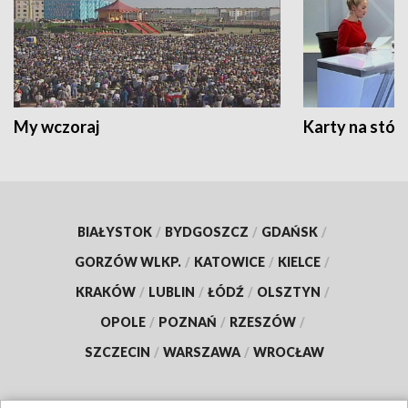
My wczoraj
Karty na stół:
BIAŁYSTOK
/
BYDGOSZCZ
/
GDAŃSK
/
GORZÓW WLKP.
/
KATOWICE
/
KIELCE
/
KRAKÓW
/
LUBLIN
/
ŁÓDŹ
/
OLSZTYN
/
OPOLE
/
POZNAŃ
/
RZESZÓW
/
SZCZECIN
/
WARSZAWA
/
WROCŁAW