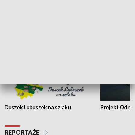
Kalejdoskop
Sołtys na med
WYPOCZYNEK I REKREACJA
Duszek Lubuszek na szlaku
Projekt Odra
REPORTAŻE