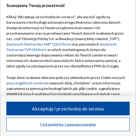
Szanujemy Twoją prywatność
Dołącz do nas:
Kliknij "Akceptuję i przechodzę do serwisu", aby wyrazić zgody na
korzystanie z technologii automatycznego śledzenia i zbierania danych,
TVP
dostęp do informacji na Twoim urządzeniu końcowym i ich
Abonament TVP
przechowywanie oraz na przetwarzanie Twoich danych osobowych przez
Regulamin TVP
nas, czyli Telewizję Polską S.A. w likwidacji (zwaną dalej również „TVP”),
Emisja w TVP
Polityka prywatności
Zaufanych Partnerów z IAB* (1201 firm)
oraz pozostałych
Zaufanych
Partnerów TVP (93 firm)
, w celach marketingowych (w tym do
Centrum informacji TVP
Moje zgody
zautomatyzowanego dopasowania reklam do Twoich zainteresowań i
mierzenia ich skuteczności) i pozostałych, które wskazujemy poniżej, a
Naziemna Telewizja Cyfrowa
Pomoc
także zgody na udostępnianie przez nas identyfikatora PPID do Google.
Sklep TVP
Biuro reklamy
Twoje dane osobowe zbierane podczas odwiedzania przez Ciebie naszych
Rada Programowa
Kontakt
poszczególnych serwisów
zwanych dalej „Portalem”, w tym informacje
zapisywane za pomocą technologii takich jak: pliki cookie, sygnalizatory
System NOS
WWW lub innych podobnych technologii umożliwiających świadczenie
dopasowanych i bezpiecznych usług, personalizację treści oraz reklam,
Informacje o nadawcy
Kanały
udostępnianie funkcji mediów społecznościowych oraz analizowanie
Akceptuję i przechodzę do serwisu
ruchu w Internecie.
Program dla prasy
©2026 Telewizja Polska S.A. w likwidacji
Biuro Reklamy
Twoje dane osobowe zbierane podczas odwiedzania przez Ciebie
Ustawienia zaawansowane
poszczególnych serwisów
na Portalu, takie jak adresy IP, identyfikatory
Ogłoszenie przetargowe
Twoich urządzeń końcowych i identyfikatory plików cookie, informacje o