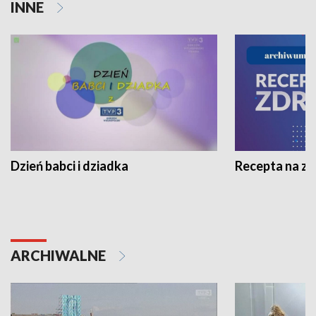
INNE
Dzień babci i dziadka
Recepta na z
ARCHIWALNE