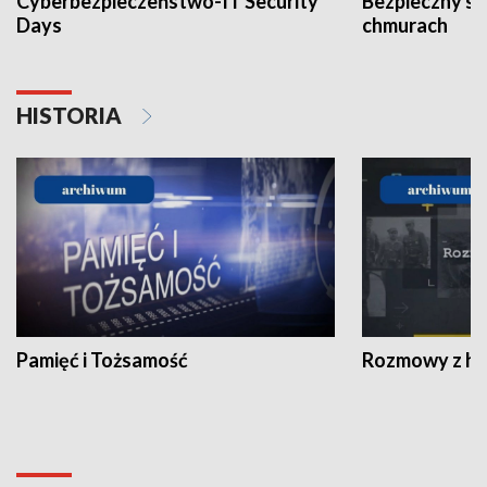
Cyberbezpieczeństwo-IT Security
Bezpieczny s
Days
chmurach
HISTORIA
Pamięć i Tożsamość
Rozmowy z his