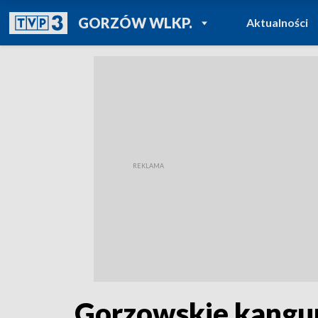
POWRÓT DO
GORZÓW WLKP.
Aktualności
TVP REGIONY
Gorzowskie kangury