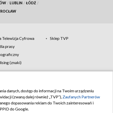
KÓW
/
LUBLIN
/
ŁÓDŹ
/
ROCŁAW
 Telewizja Cyfrowa
Sklep TVP
la prasy
tograficzny
sing (znaki)
klamy
Kontakt
rania danych, dostęp do informacji na Twoim urządzeniu
idacji (zwaną dalej również „TVP”),
Zaufanych Partnerów
anego dopasowania reklam do Twoich zainteresowań i
a PPID do Google.