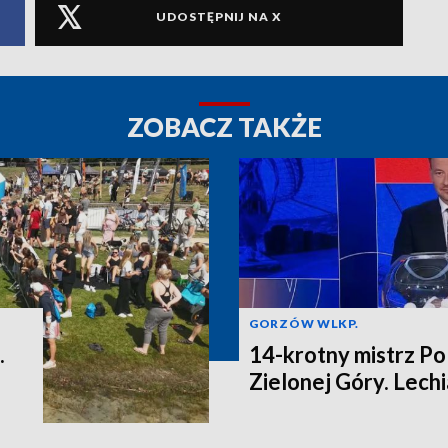
UDOSTĘPNIJ NA X
ZOBACZ TAKŻE
GORZÓW WLKP.
.
14-krotny mistrz Po
Zielonej Góry. Lech