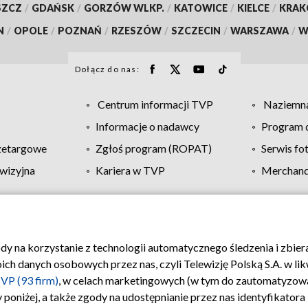
SZCZ
/
GDAŃSK
/
GORZÓW WLKP.
/
KATOWICE
/
KIELCE
/
KRA
N
/
OPOLE
/
POZNAŃ
/
RZESZÓW
/
SZCZECIN
/
WARSZAWA
/
W
Dołącz do nas:
Centrum informacji TVP
Naziemna
Informacje o nadawcy
Program d
zetargowe
Zgłoś program (ROPAT)
Serwis fo
wizyjna
Kariera w TVP
Merchandi
Polityka prywatności
Moje zgody
Pomoc
Biuro re
ody na korzystanie z technologii automatycznego śledzenia i zbie
 danych osobowych przez nas, czyli Telewizję Polską S.A. w likw
VP (93 firm)
, w celach marketingowych (w tym do zautomatyzow
 poniżej, a także zgody na udostępnianie przez nas identyfikator