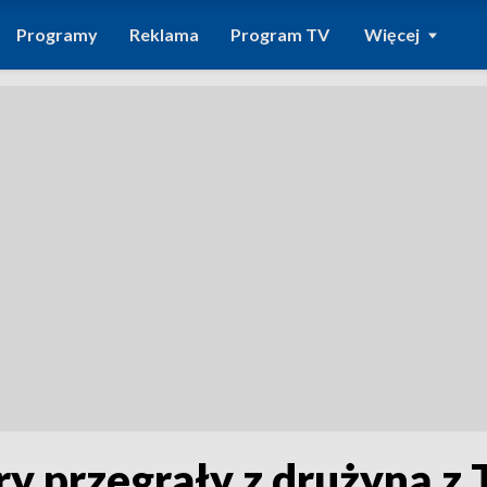
Programy
Reklama
Program TV
Więcej
 przegrały z drużyną z 