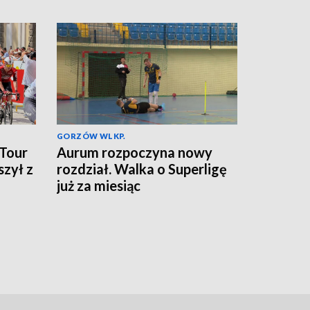
GORZÓW WLKP.
 Tour
Aurum rozpoczyna nowy
szył z
rozdział. Walka o Superligę
już za miesiąc