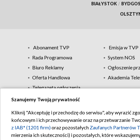
BIAŁYSTOK
/
BYDGO
OLSZTY
Abonament TVP
Emisja w TVP
Rada Programowa
System NOS
Biuro Reklamy
Ogłoszenie pr
Oferta Handlowa
Akademia Tele
Telegazeta ogłoszenia
Szanujemy Twoją prywatność
Regulamin TVP
Kliknij "Akceptuję i przechodzę do serwisu", aby wyrazić zg
końcowym i ich przechowywanie oraz na przetwarzanie Twoich
z IAB* (1201 firm)
oraz pozostałych
Zaufanych Partnerów T
mierzenia ich skuteczności) i pozostałych, które wskazujemy