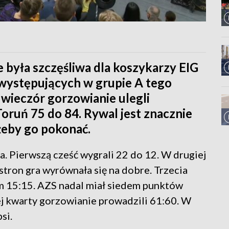
ie była szczęśliwa dla koszykarzy EIG
występujących w grupie A tego
wieczór gorzowianie ulegli
uń 75 do 84. Rywal jest znacznie
 żeby go pokonać.
a. Pierwszą cześć wygrali 22 do 12. W drugiej
stron gra wyrównała się na dobre. Trzecia
m 15:15. AZS nadal miał siedem punktów
ej kwarty gorzowianie prowadzili 61:60. W
si.