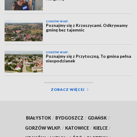
GORZÓW WLKP.
Poznajmy się z Krzeszycami. Odkrywamy
gminę bez tajemnic
GORZÓW WLKP.
Poznajmy się z Przytoczną. To gmina pełna
niespodzianek
ZOBACZ WIĘCEJ
BIAŁYSTOK
/
BYDGOSZCZ
/
GDAŃSK
/
GORZÓW WLKP.
/
KATOWICE
/
KIELCE
/