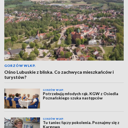
GORZÓW WLKP.
Ośno Lubuskie z bliska. Co zachwyca mieszkańców i
turystów?
GORZÓW WLKP.
Potrzebują młodych rąk. KGW z Osiedla
Poznańskiego szuka następców
GORZÓW WLKP.
Tu taniec łączy pokolenia. Poznajmy się z
Kargową