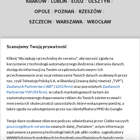
KRAKÓW
/
LUBLIN
/
ŁÓDŹ
/
OLSZTYN
/
OPOLE
/
POZNAŃ
/
RZESZÓW
/
SZCZECIN
/
WARSZAWA
/
WROCŁAW
Szanujemy Twoją prywatność
Dołącz do nas:
Kliknij "Akceptuję i przechodzę do serwisu", aby wyrazić zgody na
korzystanie z technologii automatycznego śledzenia i zbierania danych,
TVP
dostęp do informacji na Twoim urządzeniu końcowym i ich
Abonament TVP
przechowywanie oraz na przetwarzanie Twoich danych osobowych przez
Regulamin TVP
nas, czyli Telewizję Polską S.A. w likwidacji (zwaną dalej również „TVP”),
Emisja w TVP
Polityka prywatności
Zaufanych Partnerów z IAB* (1201 firm)
oraz pozostałych
Zaufanych
Partnerów TVP (93 firm)
, w celach marketingowych (w tym do
Centrum informacji TVP
Moje zgody
zautomatyzowanego dopasowania reklam do Twoich zainteresowań i
mierzenia ich skuteczności) i pozostałych, które wskazujemy poniżej, a
Naziemna Telewizja Cyfrowa
Pomoc
także zgody na udostępnianie przez nas identyfikatora PPID do Google.
Sklep TVP
Biuro reklamy
Twoje dane osobowe zbierane podczas odwiedzania przez Ciebie naszych
Rada Programowa
Kontakt
poszczególnych serwisów
zwanych dalej „Portalem”, w tym informacje
zapisywane za pomocą technologii takich jak: pliki cookie, sygnalizatory
System NOS
WWW lub innych podobnych technologii umożliwiających świadczenie