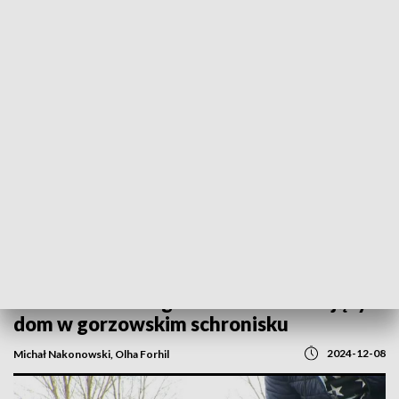
POWRÓT DO
GORZÓW WLKP.
TVP REGIONY
Nigdy nie miały swojego człowieka. 4-
letni Bambo i Negro czeka na kochający
dom w gorzowskim schronisku
2024-12-08
Michał Nakonowski, Olha Forhil