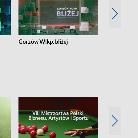
Gorzów Wlkp. bliżej
Lubuskie bliż