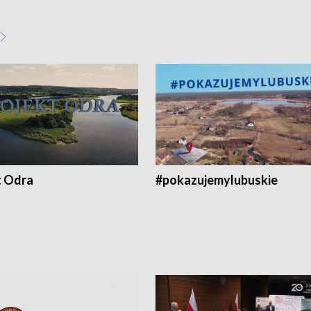
t Odra
#pokazujemylubuskie