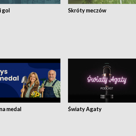
 gol
Skróty meczów
 na medal
Światy Agaty