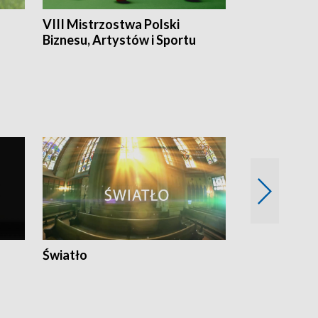
VIII Mistrzostwa Polski
Cztery kwar
Biznesu, Artystów i Sportu
Światło
Nowy adres