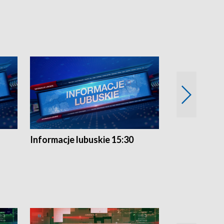
Informacje lubuskie 15:30
Przegląd ty