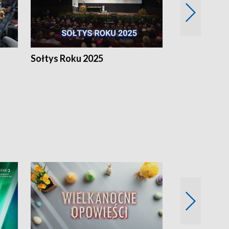
h
Sołtys Roku 2025
20 lat minęł
Wlkp.