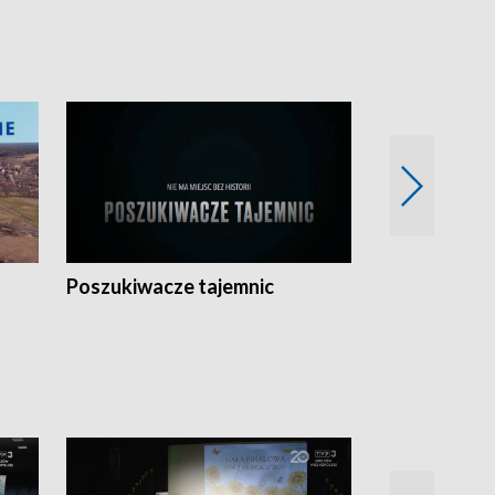
Poszukiwacze tajemnic
Kostrzyn na 