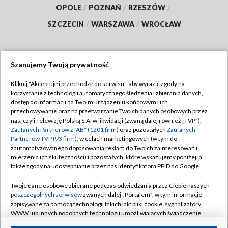
OPOLE
/
POZNAŃ
/
RZESZÓW
/
SZCZECIN
/
WARSZAWA
/
WROCŁAW
Szanujemy Twoją prywatność
Dołącz do nas:
Kliknij "Akceptuję i przechodzę do serwisu", aby wyrazić zgody na
korzystanie z technologii automatycznego śledzenia i zbierania danych,
TVP
dostęp do informacji na Twoim urządzeniu końcowym i ich
Abonament TVP
przechowywanie oraz na przetwarzanie Twoich danych osobowych przez
Regulamin TVP
nas, czyli Telewizję Polską S.A. w likwidacji (zwaną dalej również „TVP”),
Emisja w TVP
Polityka prywatności
Zaufanych Partnerów z IAB* (1201 firm)
oraz pozostałych
Zaufanych
Partnerów TVP (93 firm)
, w celach marketingowych (w tym do
Centrum informacji TVP
Moje zgody
zautomatyzowanego dopasowania reklam do Twoich zainteresowań i
mierzenia ich skuteczności) i pozostałych, które wskazujemy poniżej, a
Naziemna Telewizja Cyfrowa
Pomoc
także zgody na udostępnianie przez nas identyfikatora PPID do Google.
Sklep TVP
Biuro reklamy
Twoje dane osobowe zbierane podczas odwiedzania przez Ciebie naszych
Rada Programowa
Kontakt
poszczególnych serwisów
zwanych dalej „Portalem”, w tym informacje
zapisywane za pomocą technologii takich jak: pliki cookie, sygnalizatory
System NOS
WWW lub innych podobnych technologii umożliwiających świadczenie
dopasowanych i bezpiecznych usług, personalizację treści oraz reklam,
Informacje o nadawcy
Kanały