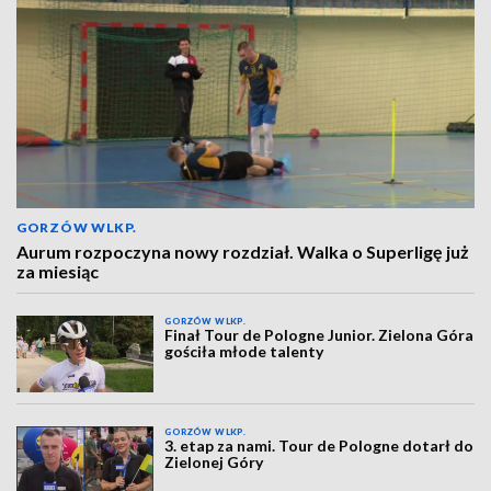
GORZÓW WLKP.
Aurum rozpoczyna nowy rozdział. Walka o Superligę już
za miesiąc
GORZÓW WLKP.
Finał Tour de Pologne Junior. Zielona Góra
gościła młode talenty
GORZÓW WLKP.
3. etap za nami. Tour de Pologne dotarł do
Zielonej Góry