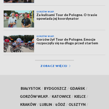
GORZÓW WLKP.
Za kulisami Tour de Pologne. O trasie
opowiada jej koordynator
GORZÓW WLKP.
Gorzów żył Tour de Pologne. Emocje
rozpoczęły się na długo przed startem
ZOBACZ WIĘCEJ
BIAŁYSTOK
/
BYDGOSZCZ
/
GDAŃSK
/
GORZÓW WLKP.
/
KATOWICE
/
KIELCE
/
KRAKÓW
/
LUBLIN
/
ŁÓDŹ
/
OLSZTYN
/