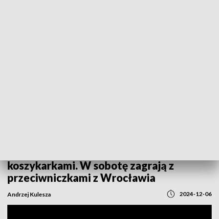
POWRÓT DO
GORZÓW WLKP.
TVP REGIONY
Ciężki mecz przed gorzowskimi
koszykarkami. W sobotę zagrają z
przeciwniczkami z Wrocławia
2024-12-06
Andrzej Kulesza