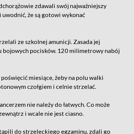
odchorążowie zdawali swój najważniejszy
li uwodnić, że są gotowi wykonać
elali ze szkolnej amunicji. Zasada jej
u bojowych pocisków. 120 milimetrowy nabój
oświęcić miesiące, żeby na polu walki
onowym czołgiem i celnie strzelać.
pancerzem nie należy do łatwych. Co może
zewnątrz i wcale nie jest ciasno.
pili do strzeleckiego egzaminu, zdali go