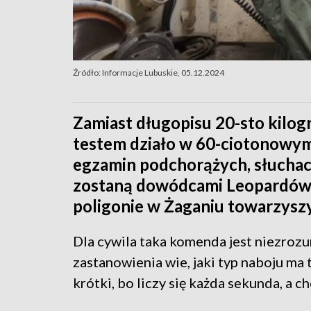
Źródło: Informacje Lubuskie, 05.12.2024
Zamiast długopisu 20-sto kilog
testem działo w 60-ciotonowym
egzamin podchorążych, słucha
zostaną dowódcami Leopardów mu
poligonie w Żaganiu towarzysz
Dla cywila taka komenda jest niezrozu
zastanowienia wie, jaki typ naboju ma 
krótki, bo liczy się każda sekunda, a ch