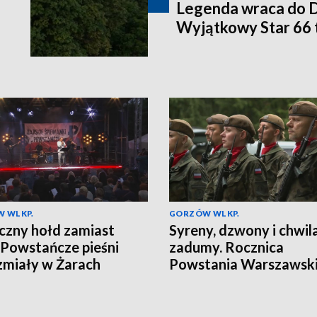
Legenda wraca do 
Wyjątkowy Star 66 
 WLKP.
GORZÓW WLKP.
zny hołd zamiast
Syreny, dzwony i chwil
. Powstańcze pieśni
zadumy. Rocznica
miały w Żarach
Powstania Warszawsk