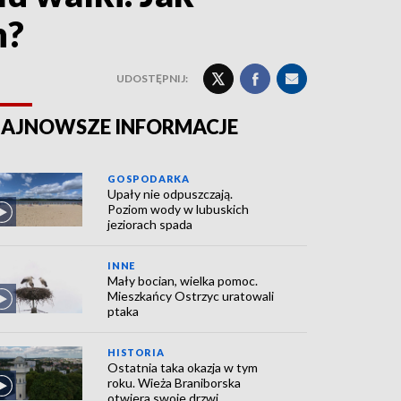
h?
UDOSTĘPNIJ:
AJNOWSZE INFORMACJE
GOSPODARKA
Upały nie odpuszczają.
Poziom wody w lubuskich
jeziorach spada
INNE
Mały bocian, wielka pomoc.
Mieszkańcy Ostrzyc uratowali
ptaka
HISTORIA
Ostatnia taka okazja w tym
roku. Wieża Braniborska
otwiera swoje drzwi