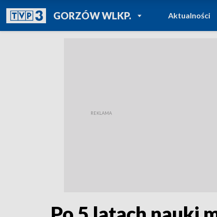
POWRÓT DO
GORZÓW WLKP.
Aktualności
TVP REGIONY
Po 5 latach nauki m