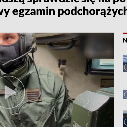
wy egzamin podchorążyc
N