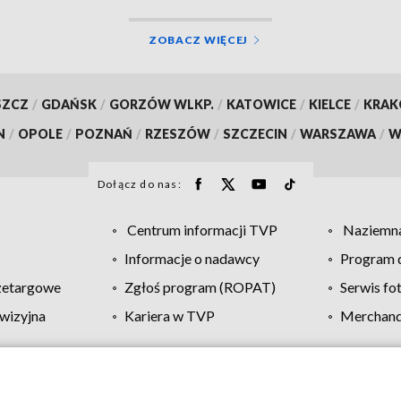
ZOBACZ WIĘCEJ
SZCZ
/
GDAŃSK
/
GORZÓW WLKP.
/
KATOWICE
/
KIELCE
/
KRA
N
/
OPOLE
/
POZNAŃ
/
RZESZÓW
/
SZCZECIN
/
WARSZAWA
/
W
Dołącz do nas:
Centrum informacji TVP
Naziemna
Informacje o nadawcy
Program d
zetargowe
Zgłoś program (ROPAT)
Serwis fo
wizyjna
Kariera w TVP
Merchandi