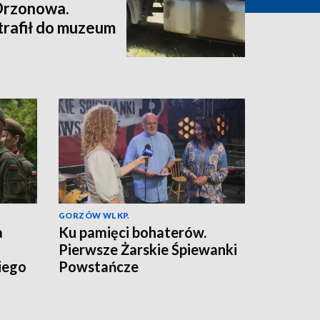
Drzonowa.
trafił do muzeum
GORZÓW WLKP.
a
Ku pamięci bohaterów.
Pierwsze Żarskie Śpiewanki
iego
Powstańcze