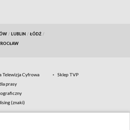
KÓW
/
LUBLIN
/
ŁÓDŹ
/
ROCŁAW
 Telewizja Cyfrowa
Sklep TVP
la prasy
tograficzny
sing (znaki)