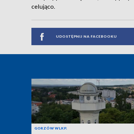
celująco.
UDOSTĘPNIJ NA FACEBOOKU
GORZÓW WLKP.