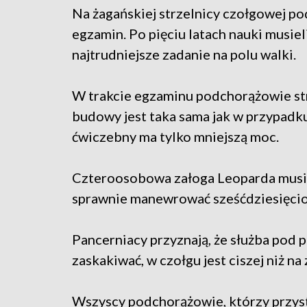
Na żagańskiej strzelnicy czołgowej p
egzamin. Po pięciu latach nauki musie
najtrudniejsze zadanie na polu walki.
W trakcie egzaminu podchorążowie strz
budowy jest taka sama jak w przypadk
ćwiczebny ma tylko mniejszą moc.
Czteroosobowa załoga Leoparda musi p
sprawnie manewrować sześćdziesięciot
Pancerniacy przyznają, że służba pod 
zaskakiwać, w czołgu jest ciszej niż na 
Wszyscy podchorążowie, którzy przystą