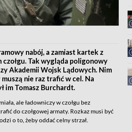
ramowy nabój, a zamiast kartek z
 czołgu. Tak wygląda poligonowy
czy Akademii Wojsk Lądowych. Nim
szą nie raz trafić w cel. Na
ył im Tomasz Burchardt.
miała, ale ładowniczy w czołgu bez
trafić do czołgowej armaty. Rozkaz musi być
odzi o to, żeby oddać celny strzał.