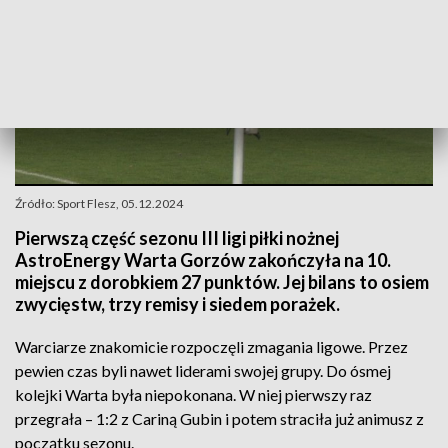
Źródło: Sport Flesz, 05.12.2024
Pierwszą część sezonu III ligi piłki nożnej
AstroEnergy Warta Gorzów zakończyła na 10.
miejscu z dorobkiem 27 punktów. Jej bilans to osiem
zwycięstw, trzy remisy i siedem porażek.
Warciarze znakomicie rozpoczęli zmagania ligowe. Przez
pewien czas byli nawet liderami swojej grupy. Do ósmej
kolejki Warta była niepokonana. W niej pierwszy raz
przegrała – 1:2 z Cariną Gubin i potem straciła już animusz z
początku sezonu.