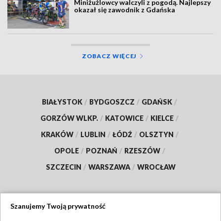
Miniżużlowcy walczyli z pogodą. Najlepszy
okazał się zawodnik z Gdańska
ZOBACZ WIĘCEJ
BIAŁYSTOK
/
BYDGOSZCZ
/
GDAŃSK
/
GORZÓW WLKP.
/
KATOWICE
/
KIELCE
/
KRAKÓW
/
LUBLIN
/
ŁÓDŹ
/
OLSZTYN
/
OPOLE
/
POZNAŃ
/
RZESZÓW
/
SZCZECIN
/
WARSZAWA
/
WROCŁAW
Szanujemy Twoją prywatność
Dołącz do nas: