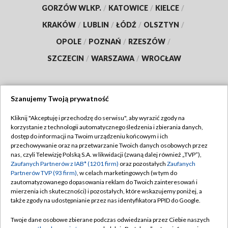
GORZÓW WLKP.
/
KATOWICE
/
KIELCE
/
KRAKÓW
/
LUBLIN
/
ŁÓDŹ
/
OLSZTYN
/
OPOLE
/
POZNAŃ
/
RZESZÓW
/
SZCZECIN
/
WARSZAWA
/
WROCŁAW
Szanujemy Twoją prywatność
Dołącz do nas:
Kliknij "Akceptuję i przechodzę do serwisu", aby wyrazić zgody na
korzystanie z technologii automatycznego śledzenia i zbierania danych,
TVP
dostęp do informacji na Twoim urządzeniu końcowym i ich
Abonament TVP
przechowywanie oraz na przetwarzanie Twoich danych osobowych przez
Regulamin TVP
nas, czyli Telewizję Polską S.A. w likwidacji (zwaną dalej również „TVP”),
Emisja w TVP
Polityka prywatności
Zaufanych Partnerów z IAB* (1201 firm)
oraz pozostałych
Zaufanych
Partnerów TVP (93 firm)
, w celach marketingowych (w tym do
Centrum informacji TVP
Moje zgody
zautomatyzowanego dopasowania reklam do Twoich zainteresowań i
mierzenia ich skuteczności) i pozostałych, które wskazujemy poniżej, a
Naziemna Telewizja Cyfrowa
Pomoc
także zgody na udostępnianie przez nas identyfikatora PPID do Google.
Sklep TVP
Biuro reklamy
Twoje dane osobowe zbierane podczas odwiedzania przez Ciebie naszych
Rada Programowa