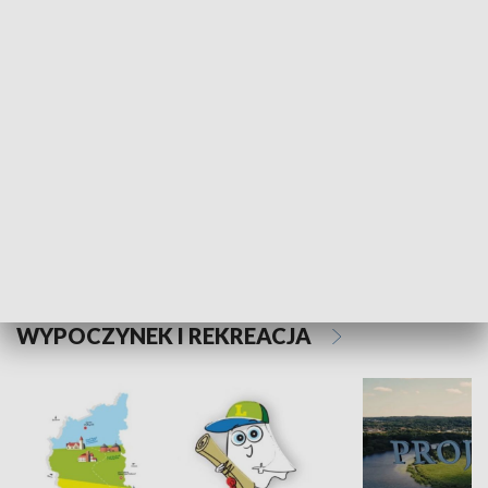
Kalejdoskop
Sołtys na med
WYPOCZYNEK I REKREACJA