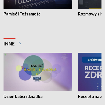
Pamięć i Tożsamość
Rozmowy z his
INNE
Dzień babci i dziadka
Recepta na z