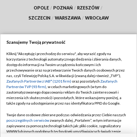
OPOLE
/
POZNAŃ
/
RZESZÓW
/
SZCZECIN
/
WARSZAWA
/
WROCŁAW
Szanujemy Twoją prywatność
Dołącz do nas:
Kliknij "Akceptuję i przechodzę do serwisu", aby wyrazić zgody na
korzystanie z technologii automatycznego śledzenia i zbierania danych,
TVP
dostęp do informacji na Twoim urządzeniu końcowym i ich
Abonament TVP
przechowywanie oraz na przetwarzanie Twoich danych osobowych przez
Regulamin TVP
nas, czyli Telewizję Polską S.A. w likwidacji (zwaną dalej również „TVP”),
Emisja w TVP
Polityka prywatności
Zaufanych Partnerów z IAB* (1201 firm)
oraz pozostałych
Zaufanych
Partnerów TVP (93 firm)
, w celach marketingowych (w tym do
Centrum informacji TVP
Moje zgody
zautomatyzowanego dopasowania reklam do Twoich zainteresowań i
mierzenia ich skuteczności) i pozostałych, które wskazujemy poniżej, a
Naziemna Telewizja Cyfrowa
Pomoc
także zgody na udostępnianie przez nas identyfikatora PPID do Google.
Sklep TVP
Biuro reklamy
Twoje dane osobowe zbierane podczas odwiedzania przez Ciebie naszych
Rada Programowa
Kontakt
poszczególnych serwisów
zwanych dalej „Portalem”, w tym informacje
zapisywane za pomocą technologii takich jak: pliki cookie, sygnalizatory
System NOS
WWW lub innych podobnych technologii umożliwiających świadczenie
dopasowanych i bezpiecznych usług, personalizację treści oraz reklam,