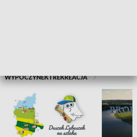
Kalejdoskop
Sołtys na med
WYPOCZYNEK I REKREACJA