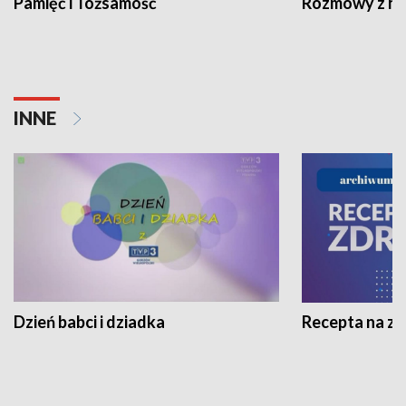
Pamięć i Tożsamość
Rozmowy z his
INNE
Dzień babci i dziadka
Recepta na z