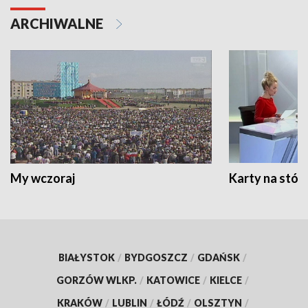
ARCHIWALNE
My wczoraj
Karty na stół:
BIAŁYSTOK
/
BYDGOSZCZ
/
GDAŃSK
/
GORZÓW WLKP.
/
KATOWICE
/
KIELCE
/
KRAKÓW
/
LUBLIN
/
ŁÓDŹ
/
OLSZTYN
/