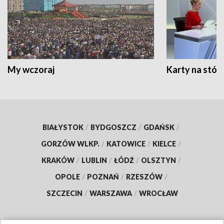
My wczoraj
Karty na stół:
BIAŁYSTOK
/
BYDGOSZCZ
/
GDAŃSK
/
GORZÓW WLKP.
/
KATOWICE
/
KIELCE
/
KRAKÓW
/
LUBLIN
/
ŁÓDŹ
/
OLSZTYN
/
OPOLE
/
POZNAŃ
/
RZESZÓW
/
SZCZECIN
/
WARSZAWA
/
WROCŁAW