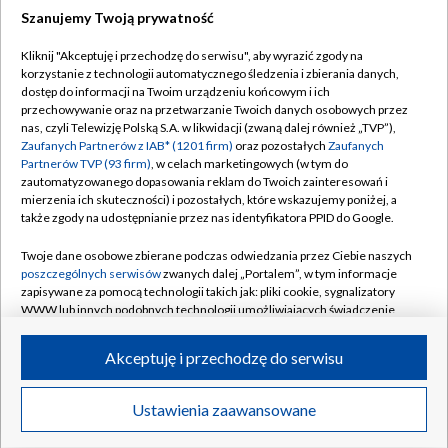
Szanujemy Twoją prywatność
Dołącz do nas:
Kliknij "Akceptuję i przechodzę do serwisu", aby wyrazić zgody na
korzystanie z technologii automatycznego śledzenia i zbierania danych,
TVP
dostęp do informacji na Twoim urządzeniu końcowym i ich
Abonament TVP
przechowywanie oraz na przetwarzanie Twoich danych osobowych przez
Regulamin TVP
nas, czyli Telewizję Polską S.A. w likwidacji (zwaną dalej również „TVP”),
Emisja w TVP
Polityka prywatności
Zaufanych Partnerów z IAB* (1201 firm)
oraz pozostałych
Zaufanych
Partnerów TVP (93 firm)
, w celach marketingowych (w tym do
Centrum informacji TVP
Moje zgody
zautomatyzowanego dopasowania reklam do Twoich zainteresowań i
mierzenia ich skuteczności) i pozostałych, które wskazujemy poniżej, a
Naziemna Telewizja Cyfrowa
Pomoc
także zgody na udostępnianie przez nas identyfikatora PPID do Google.
Sklep TVP
Biuro reklamy
Twoje dane osobowe zbierane podczas odwiedzania przez Ciebie naszych
Rada Programowa
Kontakt
poszczególnych serwisów
zwanych dalej „Portalem”, w tym informacje
zapisywane za pomocą technologii takich jak: pliki cookie, sygnalizatory
System NOS
WWW lub innych podobnych technologii umożliwiających świadczenie
dopasowanych i bezpiecznych usług, personalizację treści oraz reklam,
Informacje o nadawcy
Kanały
udostępnianie funkcji mediów społecznościowych oraz analizowanie
Akceptuję i przechodzę do serwisu
ruchu w Internecie.
Program dla prasy
©2026 Telewizja Polska S.A. w likwidacji
Biuro Reklamy
Twoje dane osobowe zbierane podczas odwiedzania przez Ciebie
Ustawienia zaawansowane
poszczególnych serwisów
na Portalu, takie jak adresy IP, identyfikatory
Ogłoszenie przetargowe
Twoich urządzeń końcowych i identyfikatory plików cookie, informacje o