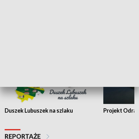
Kalejdoskop
Sołtys na med
WYPOCZYNEK I REKREACJA
Duszek Lubuszek na szlaku
Projekt Odra
REPORTAŻE