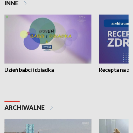
INNE
Dzień babci i dziadka
Recepta na z
ARCHIWALNE