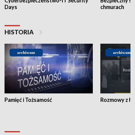
Cyberbezpieczeństwo-IT Security
Bezpieczny s
Days
chmurach
HISTORIA
Pamięć i Tożsamość
Rozmowy z his