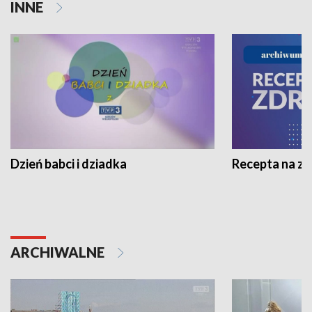
INNE
Dzień babci i dziadka
Recepta na z
ARCHIWALNE