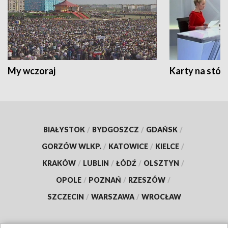
My wczoraj
Karty na stół:
BIAŁYSTOK
/
BYDGOSZCZ
/
GDAŃSK
/
GORZÓW WLKP.
/
KATOWICE
/
KIELCE
/
KRAKÓW
/
LUBLIN
/
ŁÓDŹ
/
OLSZTYN
/
OPOLE
/
POZNAŃ
/
RZESZÓW
/
SZCZECIN
/
WARSZAWA
/
WROCŁAW