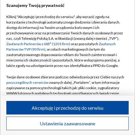
Szanujemy Twoją prywatność
Dołącz do nas:
Kliknij "Akceptuję i przechodzę do serwisu", aby wyrazić zgody na
korzystanie z technologii automatycznego śledzenia i zbierania danych,
TVP
dostęp do informacji na Twoim urządzeniu końcowym i ich
Abonament TVP
przechowywanie oraz na przetwarzanie Twoich danych osobowych przez
Regulamin TVP
nas, czyli Telewizję Polską S.A. w likwidacji (zwaną dalej również „TVP”),
Emisja w TVP
Polityka prywatności
Zaufanych Partnerów z IAB* (1201 firm)
oraz pozostałych
Zaufanych
Partnerów TVP (93 firm)
, w celach marketingowych (w tym do
Centrum informacji TVP
Moje zgody
zautomatyzowanego dopasowania reklam do Twoich zainteresowań i
mierzenia ich skuteczności) i pozostałych, które wskazujemy poniżej, a
Naziemna Telewizja Cyfrowa
Pomoc
także zgody na udostępnianie przez nas identyfikatora PPID do Google.
Sklep TVP
Biuro reklamy
Twoje dane osobowe zbierane podczas odwiedzania przez Ciebie naszych
Rada Programowa
Kontakt
poszczególnych serwisów
zwanych dalej „Portalem”, w tym informacje
zapisywane za pomocą technologii takich jak: pliki cookie, sygnalizatory
System NOS
WWW lub innych podobnych technologii umożliwiających świadczenie
dopasowanych i bezpiecznych usług, personalizację treści oraz reklam,
Informacje o nadawcy
Kanały
udostępnianie funkcji mediów społecznościowych oraz analizowanie
Akceptuję i przechodzę do serwisu
ruchu w Internecie.
Program dla prasy
©2026 Telewizja Polska S.A. w likwidacji
Biuro Reklamy
Twoje dane osobowe zbierane podczas odwiedzania przez Ciebie
Ustawienia zaawansowane
poszczególnych serwisów
na Portalu, takie jak adresy IP, identyfikatory
Ogłoszenie przetargowe
Twoich urządzeń końcowych i identyfikatory plików cookie, informacje o