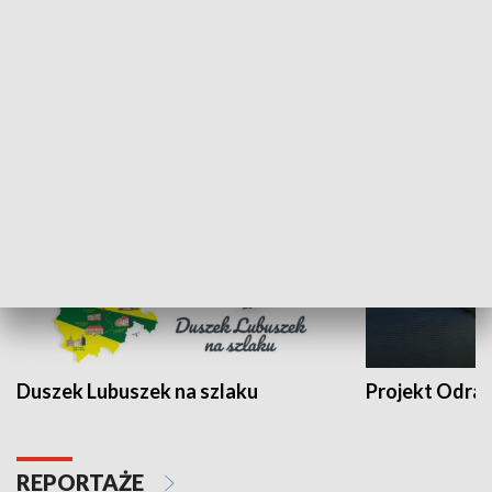
Kalejdoskop
Sołtys na med
WYPOCZYNEK I REKREACJA
Duszek Lubuszek na szlaku
Projekt Odra
REPORTAŻE