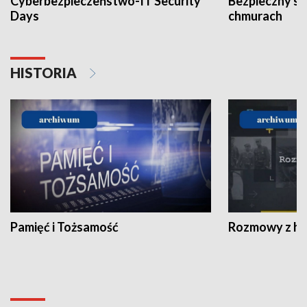
Cyberbezpieczeństwo-IT Security
Bezpieczny s
Days
chmurach
HISTORIA
Pamięć i Tożsamość
Rozmowy z his